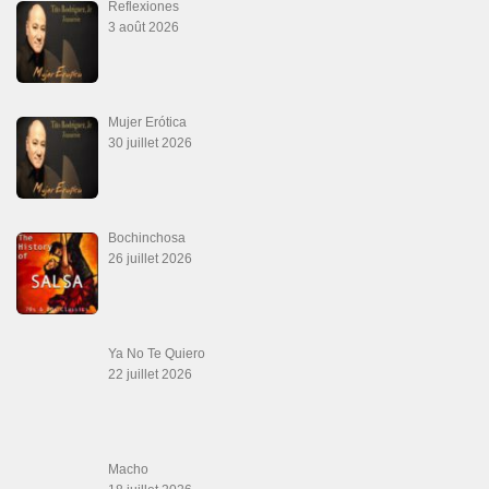
Canguil
20 juin 2026
Descarga Guaguancó
16 juin 2026
Werever Y Sus Estrellas – Que Dichoso Es
Sa…
12 juin 2026
SALSALOVERS PARIS
Salsa Rock Paris
: Toute la danse Salsa et Rock en France, DVD Salsa et
rock 6 temps, DVD Valse, Vidéos Tango, Paso Doble, DVD salsa cubaine,