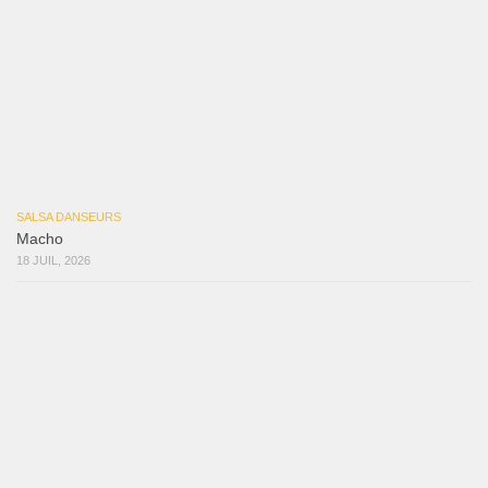
Reflexiones
3 août 2026
Mujer Erótica
30 juillet 2026
Bochinchosa
26 juillet 2026
Ya No Te Quiero
22 juillet 2026