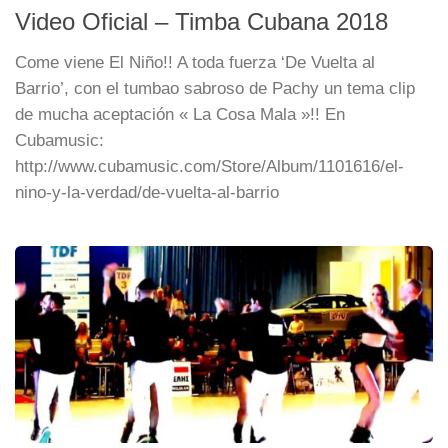
Video Oficial – Timba Cubana 2018
Come viene El Niño!! A toda fuerza ‘De Vuelta al
Barrio’, con el tumbao sabroso de Pachy un tema clip
de mucha aceptación « La Cosa Mala »!! En
Cubamusic:
http://www.cubamusic.com/Store/Album/1101616/el-
nino-y-la-verdad/de-vuelta-al-barrio