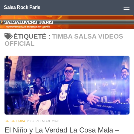
Salsa Rock Paris
Skip to content
ÉTIQUETÉ :
TIMBA SALSA VIDEOS
OFFICIAL
SALSA TIMBA
20 SEPTEMBRE 2020
El Niño y La Verdad La Cosa Mala –