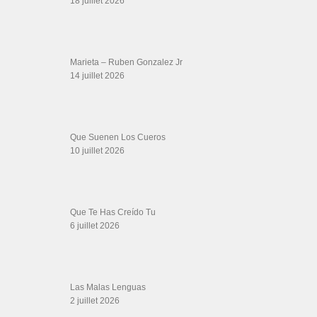
DVD Kizomba, DVD Bachata, DVD Merengue, DVD cha cha, Musique salsa,
figures de salsa, DVD danse de salon, Formations professeurs salsa, articles
danse, concerts danse, actualités salsa, chaussures salsa ….
ARCHIVES
Archives
LIENS SITES PARTENAIRES
Boutique DVD Salsa Rock : Salsa Swing Productions
Boutique miroir Vidéos de danse
Association Salsa Swing : Formation et Stages de Salsa et Bachata
dvd Bachata : Vidéos de Bachata
Formations professeurs de Salsa
Web design
LIENS PARTENAIRES
Gérard Magdic - Paris (75007)
Villeneuve-Loubet
Thierito Mambo - Antibes