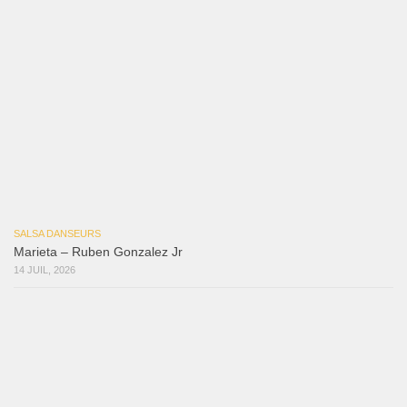
Macho
18 juillet 2026
Marieta – Ruben Gonzalez Jr
14 juillet 2026
Que Suenen Los Cueros
10 juillet 2026
Que Te Has Creído Tu
6 juillet 2026