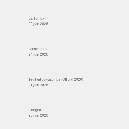
Les Amis de Cuba
CATÉGORIES
Catégories
ÉTIQUETTES
beautiful belly dance
Alexis fido
aventura obsesion
Bazzi
belly dancers
Charleston
navel
bypass mrdon letra
cubanerostheband
dance with me
dj rayo
bachata
Dominique
Egyptian baladi
El Bravo De Siempre
El Punto
Fredy Aguirre salsa
la bianca merida
havana nightlife
Kandia Kouyaté
Karazon
La Colita
latino
mr don miedo
middle
pal
2021
Luisito salsa
meu amor
Pedrito Calvo
salsa on1
Ragheb
Salsa La
PRESIDENTE
Rabi3 El Khawli
Savannah Ballroom Dance Studio
señor juez
shaaby
single 2015
street shaabi
twitter
جن الصبي
حصري
روتانا
juan de dios pantoja
Via con me
българия
шоу
Ｓｐ
ａｎｉｓｈＨａｒｌｅｍＯｒｃｈｅｓｔｒａ