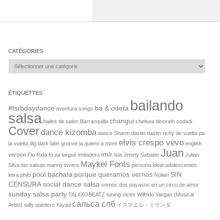
CATÉGORIES
Catégories
ÉTIQUETTES
bailando
#tsrbdaydance
ba & odeta
aventura songs
salsa
changui
bailes de salon
Barranquilla
chelsea dinorath sodadi
Cover
dance kizomba
dance Sharm
dastin
dastin richy
de vuelta pa
elvis crespo vevo
la vuelta
dlg dark latin groove la quiero a morir
english
Juan
imlr
version
Flo Rida
fo pa largué
imitadora
isla
Jimmy Sabater
Julian
Maykel Fonts
Silva
las salsas
manny lovers
persona ideal adolescentes
pool bachata
porque queramos vernos
SIN
letra
philo
Rolian
CENSURA
social dance salsa
somos dos payasos en un circo de amor
sunday salsa party
TALIIXOBEATZ
tuning
victor
Wilfrido Vargas (Musical
сальса спб
Artist)
willy quintero
Yayad
イスマエル・ミランダ