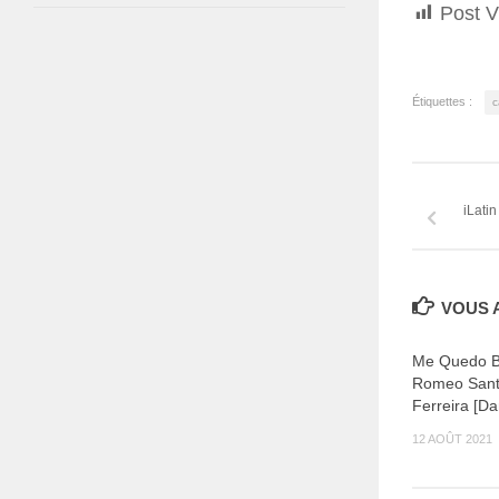
Post V
Étiquettes :
c
iLati
VOUS A
Me Quedo B
Romeo Sant
Ferreira [Da
12 AOÛT 2021