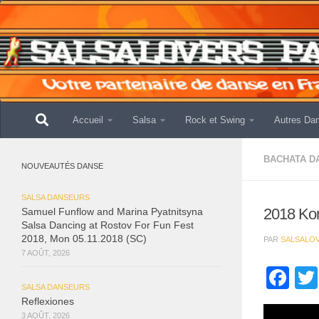
Skip to content
Accueil
Salsa
Rock et Swing
Autres Da
BACHATA D
NOUVEAUTÉS DANSE
SALSA DANSEURS
2018 Kore
Samuel Funflow and Marina Pyatnitsyna
Salsa Dancing at Rostov For Fun Fest
2018, Mon 05.11.2018 (SC)
PAR
SALSALO
7 AOÛT, 2026
Fa
SALSA DANSEURS
Reflexiones
3 AOÛT, 2026