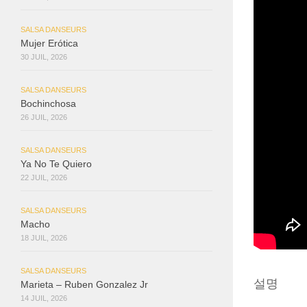
SALSA DANSEURS
Mujer Erótica
30 JUIL, 2026
SALSA DANSEURS
Bochinchosa
26 JUIL, 2026
SALSA DANSEURS
Ya No Te Quiero
22 JUIL, 2026
SALSA DANSEURS
Macho
18 JUIL, 2026
SALSA DANSEURS
설명
Marieta – Ruben Gonzalez Jr
14 JUIL, 2026