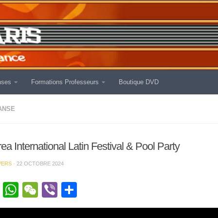
nses
Formations Professeurs
Boutique DVD
ANSE
a International Latin Festival & Pool Party
VERS
·
22 OCTOBRE 2024
cebook
Twitter
WhatsApp
WeChat
Viber
Partager