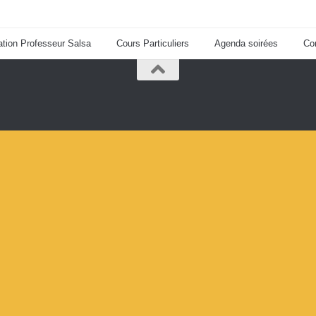
tion Professeur Salsa
Cours Particuliers
Agenda soirées
Co