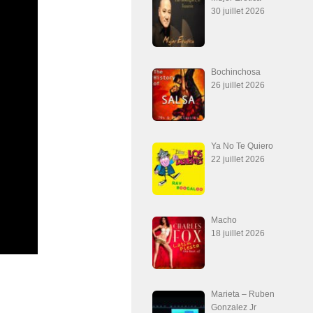
30 juillet 2026
Bochinchosa
26 juillet 2026
Ya No Te Quiero
22 juillet 2026
Macho
18 juillet 2026
Marieta – Ruben
Gonzalez Jr