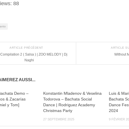
iews:
88
anto
ARTICLE PRÉCÉDENT
ARTICLE S
n Compilation 2 ( Salsa ) | ZOO MELODY | Dj
Without 
Naghi
IMEREZ AUSSI...
achata Demo –
Konstantin Mladenov & Veselina
Luis & Mari
os & Zacarías
Todorova – Bachata Social
Bachata So
niel y Tom]
Dance | Rodriguez Academy
Dance Fest
Christmas Party
2024
27 SEPTEMBRE 2025
9 FÉVRIER 2