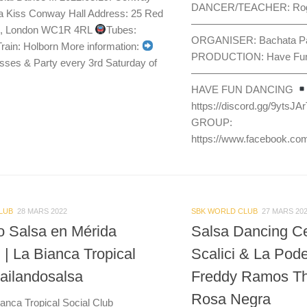
DANCER/TEACHER: Roge
a Kiss Conway Hall Address: 25 Red
———————————
e, London WC1R 4RL
Tubes:
ORGANISER: Bachata P
Train: Holborn More information:
PRODUCTION: Have Fun 
sses & Party every 3rd Saturday of
———————————
HAVE FUN DANCING
https://discord.gg/9ytsJ
GROUP:
https://www.facebook.co
LUB
28 MARS 2022
SBK WORLD CLUB
27 MARS 20
o Salsa en Mérida
Salsa Dancing C
 | La Bianca Tropical
Scalici & La Pod
ailandosalsa
Freddy Ramos T
Rosa Negra
ianca Tropical Social Club