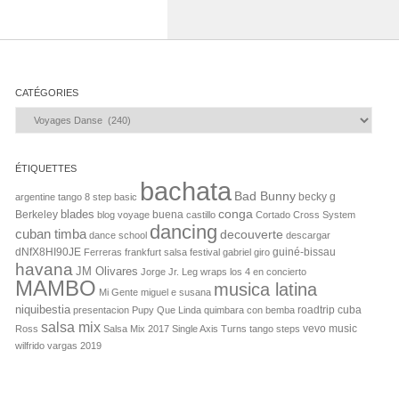
CATÉGORIES
Catégories
ÉTIQUETTES
bachata
Bad Bunny
becky g
argentine tango 8 step basic
conga
blades
Berkeley
buena
blog voyage
castillo
Cortado
Cross System
dancing
cuban timba
decouverte
dance school
descargar
dNfX8HI90JE
guiné-bissau
Ferreras
frankfurt salsa festival
gabriel
giro
havana
JM Olivares
Jorge Jr.
Leg wraps
los 4 en concierto
MAMBO
musica latina
Mi Gente
miguel e susana
niquibestia
roadtrip cuba
presentacion
Pupy
Que Linda
quimbara con bemba
salsa mix
vevo music
Ross
Salsa Mix 2017
Single Axis Turns
tango steps
wilfrido vargas 2019