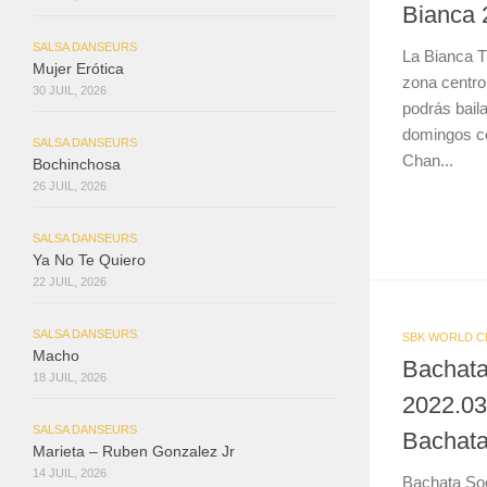
Bianca 
SALSA DANSEURS
La Bianca T
Mujer Erótica
zona centro
30 JUIL, 2026
podrás bail
domingos c
SALSA DANSEURS
Chan...
Bochinchosa
26 JUIL, 2026
SALSA DANSEURS
Ya No Te Quiero
22 JUIL, 2026
SALSA DANSEURS
SBK WORLD C
Macho
Bachata
18 JUIL, 2026
2022.03
SALSA DANSEURS
Bachata
Marieta – Ruben Gonzalez Jr
14 JUIL, 2026
Bachata Soc