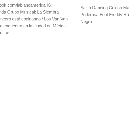
book.com/labiancamerida IG:
Salsa Dancing Celosa Ma
ida Grupo Musical: La Siembra
Poderosa Feat Freddy R
 negro está cocinando / Los Van Van
Negra
se encuentra en la ciudad de Mérida
í se...