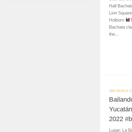
Hall Bachat
Lion Squar
Holborn
Bachata cla
the...
SBK WORLD C
Bailand
Yucatán
2022 #b
Lugar: La B