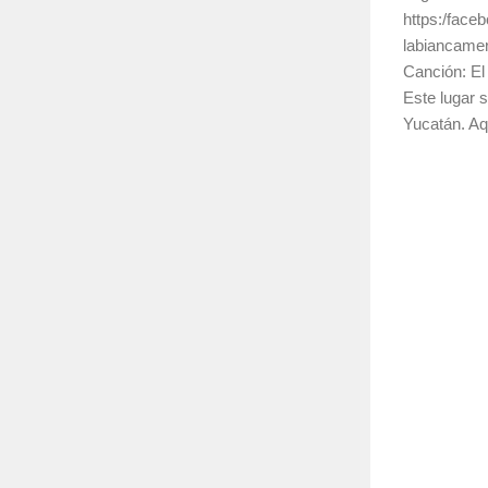
https:/face
labiancamer
Canción: El
Este lugar 
Yucatán. Aqu