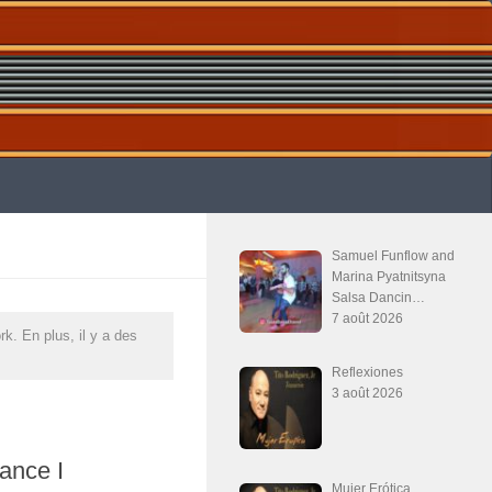
Samuel Funflow and
Marina Pyatnitsyna
Salsa Dancin…
7 août 2026
k. En plus, il y a des
Reflexiones
3 août 2026
ance I
Mujer Erótica