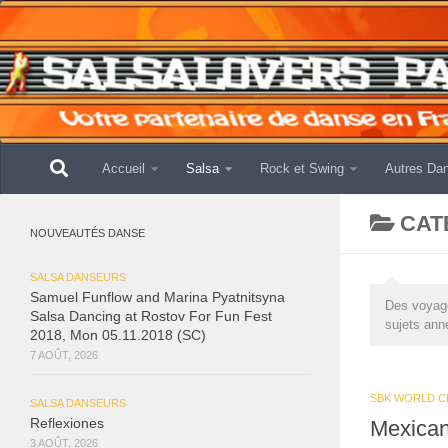
Skip to content
Accueil
Salsa
Rock et Swing
Autres Da
CAT
NOUVEAUTÉS DANSE
SALSA DANSEURS
Samuel Funflow and Marina Pyatnitsyna
Des voyage
Salsa Dancing at Rostov For Fun Fest
sujets ann
2018, Mon 05.11.2018 (SC)
7 AOÛT, 2026
SBK WORLD C
SALSA DANSEURS
Mexican
Reflexiones
3 AOÛT, 2026