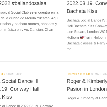
2022 #bailandosalsa
2022.03.19. Con
Bachata Kiss
ropical Social Club se encuentra en la
 de la ciudad de Mérida Yucatán. Aquí
Bachata Social Dance IV
ar salsa y bachata martes, sábados y
Hall Bachata Kiss Conway
on música en vivo. Canción: Chan
Lion Square, London W
Holborn
Train: Holborn
Bachata classes & Party 
the...
LUB
5 AVRIL 2022
SBK WORLD CLUB
30 MARS 20
 Social Dance III
Roger & Kimberly
.19. Conway Hall
Pasion in London
 Kiss
Roger & Kimberly at Bach
———————————
ial Dance III 2022.03.19. Conway