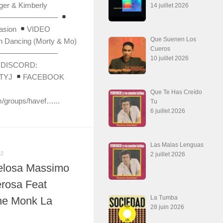
r & Kimberly
14 juillet 2026
————————
asion
VIDEO
Que Suenen Los
Dancing (Morty & Mo)
Cueros
————————
10 juillet 2026
DISCORD:
ArTYJ
FACEBOOK
Que Te Has Creído
m/groups/havef…...
Tu
6 juillet 2026
Las Malas Lenguas
22
2 juillet 2026
elosa Massimo
erosa Feat
La Tumba
he Monk La
28 juin 2026