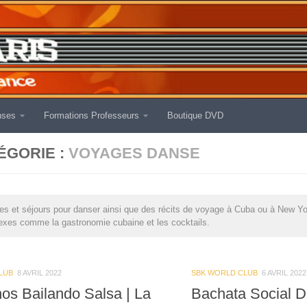
nses
Formations Professeurs
Boutique DVD
ÉGORIE :
VOYAGES DANSE
s et séjours pour danser ainsi que des récits de voyage à Cuba ou à New Yor
exes comme la gastronomie cubaine et les cocktails.
LUB
8 AVRIL 2022
SBK WORLD CLUB
6 AVRIL 2022
os Bailando Salsa | La
Bachata Social D