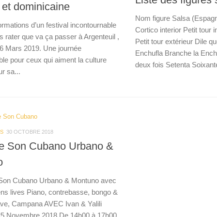
 et dominicaine
Nom figure Salsa (Espagn
formations d’un festival incontournable
Cortico interior Petit tour 
s rater que va ça passer à Argenteuil ,
Petit tour extérieur Dile q
6 Mars 2019. Une journée
Enchufla Branche la Ench
le pour ceux qui aiment la culture
deux fois Setenta Soixante
r sa...
S
30 OCTOBRE 2018
e Son Cubano Urbano &
o
on Cubano Urbano & Montuno avec
ns lives Piano, contrebasse, bongo &
ve, Campana AVEC Ivan & Yalili
5 Novembre 2018 De 14h00 à 17h00