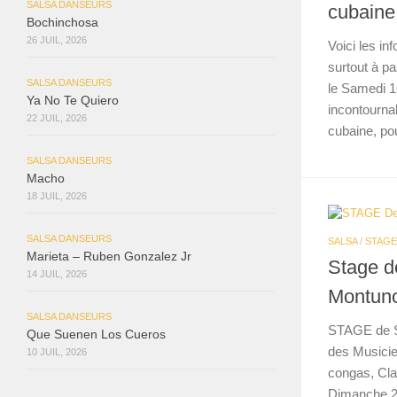
SALSA DANSEURS
cubaine
Bochinchosa
26 JUIL, 2026
Voici les in
surtout à pa
SALSA DANSEURS
le Samedi 1
Ya No Te Quiero
incontournab
22 JUIL, 2026
cubaine, pou
SALSA DANSEURS
Macho
18 JUIL, 2026
SALSA DANSEURS
SALSA
/
STAGE
Marieta – Ruben Gonzalez Jr
Stage d
14 JUIL, 2026
Montun
SALSA DANSEURS
STAGE de S
Que Suenen Los Cueros
des Musicie
10 JUIL, 2026
congas, Cla
Dimanche 2