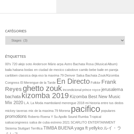
CATÉGORIES
Catégories
ÉTIQUETTES
00's
720
alejo soto
Anderson Mário
arpa
Astro
Bachata Rosa (Musical Album)
baila habana
bodas en ciudad de mexico
cabolove
camilo bebe baile en pareja
caribben
classica
deja eso la maxima 79
Denver Salsa Bachata Zouk/Kizomba
En Directo
Frank
Congress
El Merengue de la Tarde
Folklor
ghetto zouk
Reyes
jerusalema
incondicional prince royce
kizomba 2019
bachata
Kizomba Best New Music
Mix 2020
L.A.
La Moda
mamboland
merengue 2018
mi historia entre tus dedos
pacifico
mickey taveras
mix de la maxima 79
Morena
populares
promotions
Roberto Roena Y Su Apollo Sound
Rumba Tropical
salsacongreess
salsa de cuba estreno 2021
SCARLITO ENTERTAINMENT
TIMBA BUENA
yaga ft yellyko
ルイ・ラ
Sistema
Stuttgart
Terrifica
ミレス