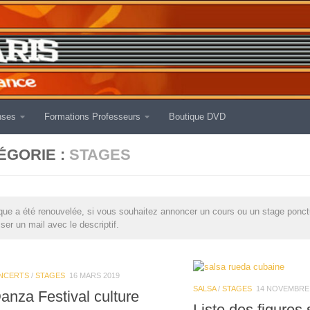
nses
Formations Professeurs
Boutique DVD
ÉGORIE :
STAGES
ique a été renouvelée, si vous souhaitez annoncer un cours ou un stage ponct
ser un mail avec le descriptif.
NCERTS
/
STAGES
16 MARS 2019
SALSA
/
STAGES
14 NOVEMBRE 
anza Festival culture
Liste des figures 