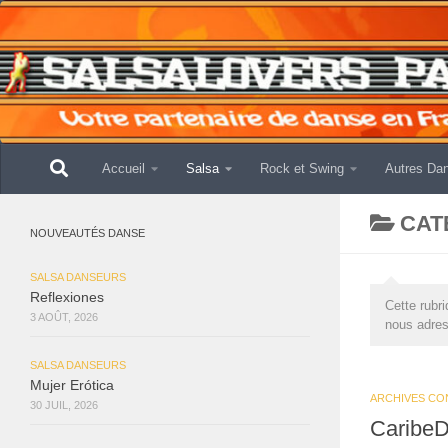
Skip to content
Accueil
Salsa
Rock et Swing
Autres Da
CAT
NOUVEAUTÉS DANSE
SALSA DANSEURS
Reflexiones
Cette rubr
3 AOÛT, 2026
nous adres
SALSA DANSEURS
Mujer Erótica
ARCHIVES CO
30 JUIL, 2026
CaribeD