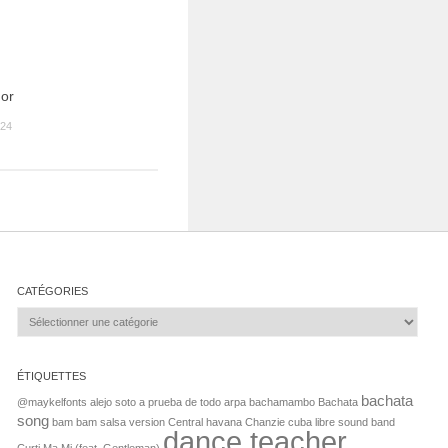
or
24
CATÉGORIES
Catégories
ÉTIQUETTES
bachata
@maykelfonts
alejo soto
a prueba de todo
arpa
bachamambo Bachata
song
bam bam salsa version
Central havana
Chanzie
cuba libre sound band
dance teacher
Curti Ma Mi (feat. Gentleman)