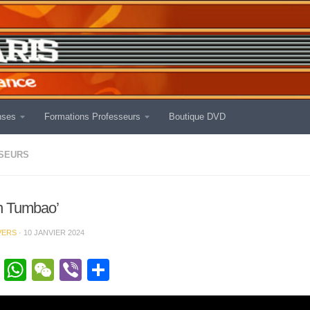
nses
Formations Professeurs
Boutique DVD
SEURS
n Tumbao’
VERS
·
10 JANVIER 2024
cebook
Twitter
WhatsApp
WeChat
Viber
Partager