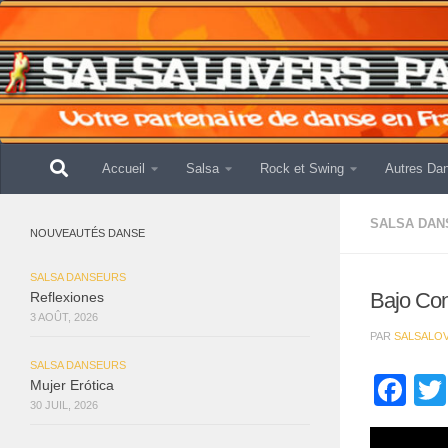
Skip to content
Accueil
Salsa
Rock et Swing
Autres Da
SALSA DAN
NOUVEAUTÉS DANSE
SALSA DANSEURS
Bajo Co
Reflexiones
3 AOÛT, 2026
PAR
SALSALO
SALSA DANSEURS
Fa
Mujer Erótica
30 JUIL, 2026