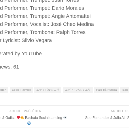
d Performer, Trumpet: Dario Morales
d Performer, Trumpet: Angie Antomattei
d Performer, Vocalist: José Cheo Medina
d Performer, Trombone: Ralph Torres
Lyricist: Silvio Vegara
erated by YouTube.
iews:
61
nton
Eddie Palmieri
エディパルミエリ
エディ・パルミエリ
Palo pá Rumba
Bajo
ARTICLE PRÉCÉDENT
ARTICLE S
n & Gatica
Bachata Social dancing
Seo Fernandez & Julia At |