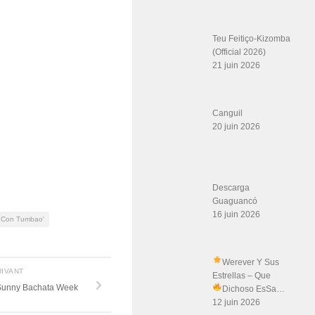
Teu Feitiço-Kizomba
(Official 2026)
21 juin 2026
Canguil
20 juin 2026
Descarga
Guaguancó
16 juin 2026
 Con Tumbao'
Werever Y Sus
UIVANT
Estrellas – Que
 Sunny Bachata Week
Dichoso Es
Sa…
12 juin 2026