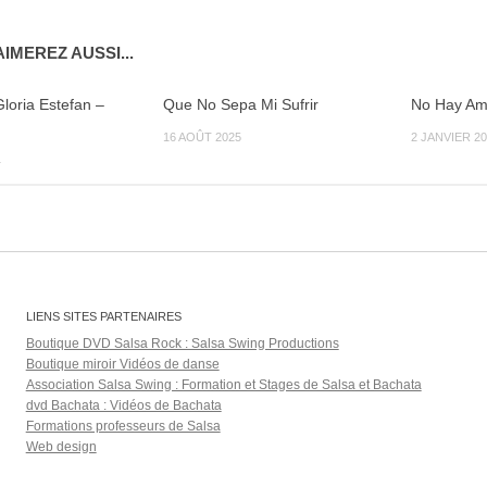
IMEREZ AUSSI...
Gloria Estefan –
Que No Sepa Mi Sufrir
No Hay Am
16 AOÛT 2025
2 JANVIER 20
1
LIENS SITES PARTENAIRES
Boutique DVD Salsa Rock : Salsa Swing Productions
Boutique miroir Vidéos de danse
Association Salsa Swing : Formation et Stages de Salsa et Bachata
dvd Bachata : Vidéos de Bachata
Formations professeurs de Salsa
Web design