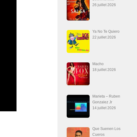
26 juillet 2026
Ya No Te Quiero
22 juillet 2026
Macho
18 juillet 2026
Marieta – Ruben
Gonzalez Jr
14 juillet 2026
Que Suenen Los
Cueros