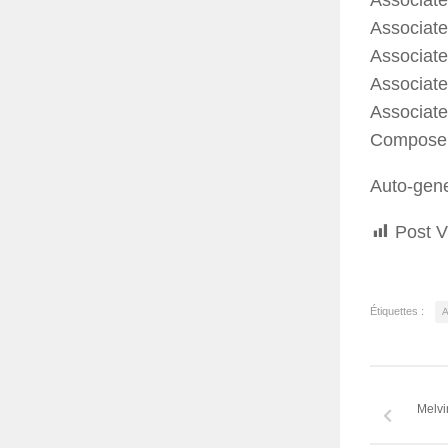
Associate
Associate
Associate
Associate
Composer 
Auto-gen
Post V
Étiquettes :
A
Melvi