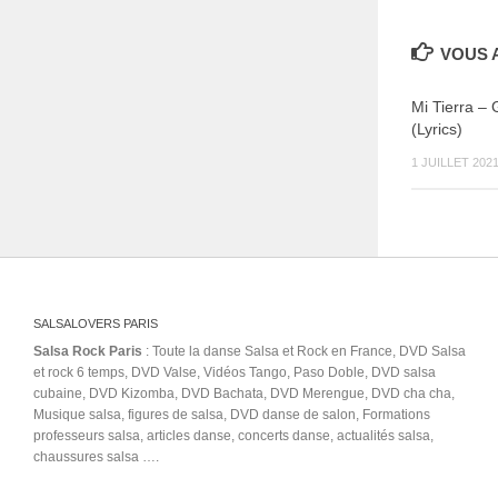
VOUS A
Mi Tierra – 
(Lyrics)
1 JUILLET 202
SALSALOVERS PARIS
Salsa Rock Paris
: Toute la danse Salsa et Rock en France, DVD Salsa
et rock 6 temps, DVD Valse, Vidéos Tango, Paso Doble, DVD salsa
cubaine, DVD Kizomba, DVD Bachata, DVD Merengue, DVD cha cha,
Musique salsa, figures de salsa, DVD danse de salon, Formations
professeurs salsa, articles danse, concerts danse, actualités salsa,
chaussures salsa ….