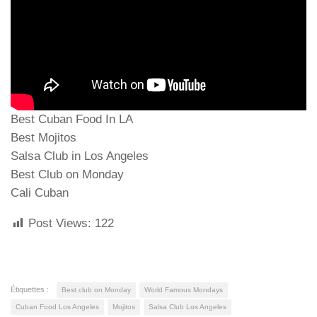
Best Cuban Food In LA
Best Mojitos
Salsa Club in Los Angeles
Best Club on Monday
Cali Cuban
Post Views:
122
Étiquettes :
Best club on Monday
World Famous Mondays
Cuban Food Los Angeles
Mojitos
Salsa Club Los Angeles