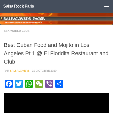
Salsa Rock Paris
Skip to content
SBK WORLD CLUB
Best Cuban Food and Mojito in Los
Angeles Pt.1 @ El Floridita Restaurant and
Club
PAR
SALSALOVERS
·
19 OCTOBRE 2020
Facebook
Twitter
WhatsApp
WeChat
Viber
Partager