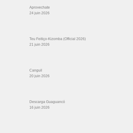
cssf rovinj
views
colaboracion
Elvis Crespo exitos
fleur estelle showcase
habibi
hamburg
hipster
hot couple dance choreography
intimate dancing
lanbada
isabella bellydance
jiory y dj tronky bachata
jynocks
Khalid
latin party.com
Mr. Don
mickey then no soy bueno para ti
paartanz
PUTO X
rocha
russian bellydancer
salseros nyc
Septeto Nacional (Musical Group)
setubailas
TCM
bachata festival
Sexy Hot Sensual
Sing
tango2019
Turkish Belly Dancer -
Yobass
보니
Didem 67
yasser alswery
Амира Абди танец живота
банд одесса
따
Salsa Rock Paris © 2026. Tous droits réservés.