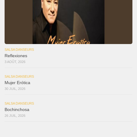
SALSA DANSEURS
Reflexiones
3 AOÛT, 2026
SALSA DANSEURS
Mujer Erótica
30 JUIL, 2026
SALSA DANSEURS
Bochinchosa
26 JUIL, 2026
SALSA DANSEURS
Ya No Te Quiero