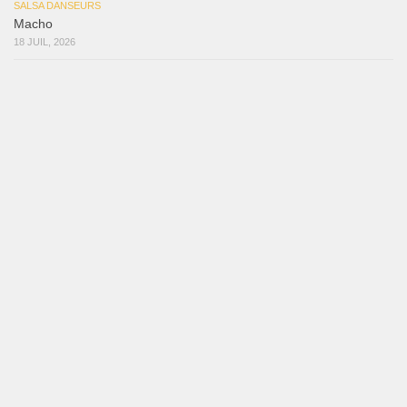
Marieta – Ruben Gonzalez Jr
14 juillet 2026
Que Suenen Los Cueros
10 juillet 2026
Que Te Has Creído Tu
6 juillet 2026
Las Malas Lenguas
2 juillet 2026