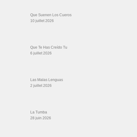
Boutique miroir Vidéos de danse
Association Salsa Swing : Formation et Stages de Salsa et Bachata
dvd Bachata : Vidéos de Bachata
Formations professeurs de Salsa
Web design
LIENS PARTENAIRES
Gérard Magdic - Paris (75007)
Villeneuve-Loubet
Thierito Mambo - Antibes
Les Amis de Cuba
CATÉGORIES
Catégories
ÉTIQUETTES
Amira Abdi belly dance
5017742001672
Andra
bachata 2020 mix
bachatadance
bachata euroson
bachata lo mas escuchado
baile de timba
bauchtanz
bachata shine
beautiful