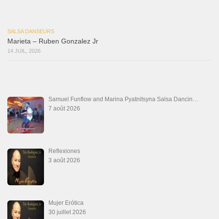
La Tumba
28 juin 2026
Aprovechate
24 juin 2026
Teu Feitiço-Kizomba (Official 2026)
21 juin 2026
Canguil
20 juin 2026
Descarga Guaguancó