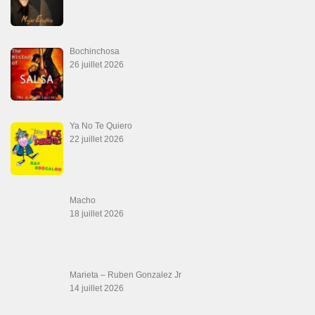
16 juin 2026
SALSALOVERS PARIS
Salsa Rock Paris
: Toute la danse Salsa et Rock en France, DVD Salsa et
rock 6 temps, DVD Valse, Vidéos Tango, Paso Doble, DVD salsa cubaine,
DVD Kizomba, DVD Bachata, DVD Merengue, DVD cha cha, Musique salsa,
figures de salsa, DVD danse de salon, Formations professeurs salsa, articles
danse, concerts danse, actualités salsa, chaussures salsa ….
ARCHIVES
Archives
LIENS SITES PARTENAIRES
Boutique DVD Salsa Rock : Salsa Swing Productions