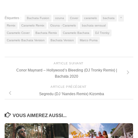
Étiquettes :
Bachata Fusion
ozuna
Cover
caramelo
bachata
*
Remix
Caramelo Remix
Ozuna - Caramelo
bachata sensual
Caramelo Cover
Bachata Remix
Caramelo Bachata
DJ Tronky
Caramelo Bachata Version
Bachata Version
Marco Puma
ARTICLE SUIVANT
Conor Maynard – Hollywood’s Bleeding (DJ Tronky Remix) |
Bachata 2020
ARTICLE PRÉCÉDENT
Segredu (DJ ‘Nandes Remix) Kizomba
VOUS AIMEREZ AUSSI...