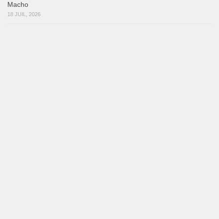
Marieta – Ruben Gonzalez Jr
14 juillet 2026
Que Suenen Los Cueros
10 juillet 2026
Que Te Has Creído Tu
6 juillet 2026
Las Malas Lenguas
2 juillet 2026
La Tumba