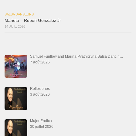
28 juin 2026
Aprovechate
24 juin 2026
Teu Feitiço-Kizomba (Official 2026)
21 juin 2026
Canguil
20 juin 2026
Descarga Guaguancó
16 juin 2026