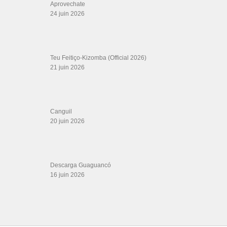
video
emilio frias
en vivo juan luis guerra
Este es mi momento
exitos
cd 2020 leonardo diago y la nueva era
hablalo pregonera
Impacto Crea
kizumba
kizomba 2020 instru
la maxima 79 pobrecita en vivo
Las Parábolas
noelia
michel masa en peru
mike bahia
musica cuba libre
mwc
nic ntaya
the salsa room
nursing with music
Pete "El Conde" Rodríguez
russian bachata festival
pregonera
ronald y alba
rumores
salsa reggaeton
saxofon
Tarraxa 2017
Vol. 2 Candela
Warachando Records
イスマエル・リベーラ
Salsa Rock Paris © 2026. Tous droits réservés.