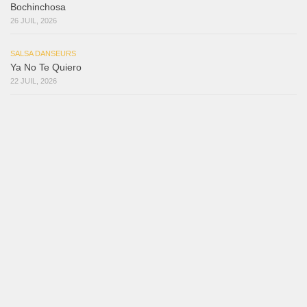
Bochinchosa
26 JUIL, 2026
SALSA DANSEURS
Ya No Te Quiero
22 JUIL, 2026
SALSA DANSEURS
Macho
18 JUIL, 2026
SALSA DANSEURS
Marieta – Ruben Gonzalez Jr
14 JUIL, 2026
Samuel Funflow and Marina Pyatnitsyna Salsa Dancin…
7 août 2026