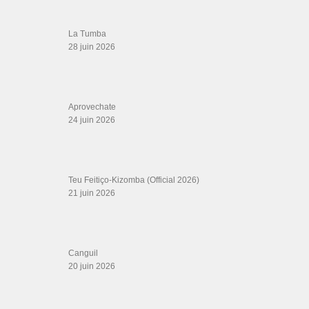
LIENS SITES PARTENAIRES
Boutique DVD Salsa Rock : Salsa Swing Productions
Boutique miroir Vidéos de danse
Association Salsa Swing : Formation et Stages de Salsa et Bachata
dvd Bachata : Vidéos de Bachata
Formations professeurs de Salsa
Web design
LIENS PARTENAIRES
Gérard Magdic - Paris (75007)
Villeneuve-Loubet
Thierito Mambo - Antibes
Les Amis de Cuba
CATÉGORIES
Catégories