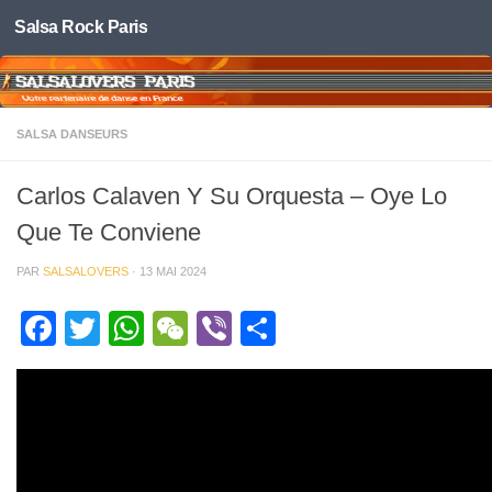
Salsa Rock Paris
Skip to content
SALSA DANSEURS
Carlos Calaven Y Su Orquesta – Oye Lo
Que Te Conviene
PAR
SALSALOVERS
·
13 MAI 2024
Facebook
Twitter
WhatsApp
WeChat
Viber
Partager