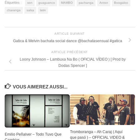
Étiquettes :
son
guaguanco
MAMBO
pachanga
Anton
Boogaloo
charanga
salsa
latin
ARTICLE SUIVANT
Gatica & Melvin bachata social dance @bachatasensual #gatica
ARTICLE PRÉCÉDENT
Loony Johnson – Lambuxa Na Bo ( OFICIAL VÍDEO ) [ Prod by
Dodas Spencer ]
VOUS AIMEREZ AUSSI...
Tromboranga – Ah Caraj ( Aquí
Emilio Peñalver – Todo Tuvo Que
que pasó ) – OFFICIAL VIDEO &