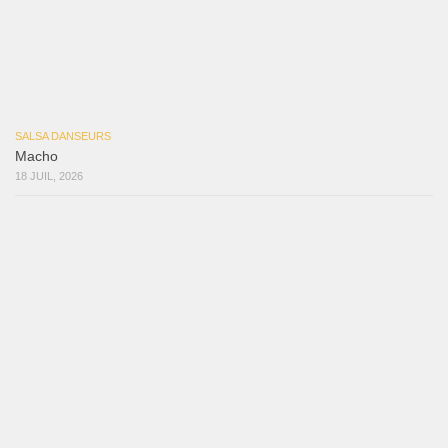
Reflexiones
3 août 2026
Mujer Erótica
30 juillet 2026
Bochinchosa
26 juillet 2026
Ya No Te Quiero
22 juillet 2026