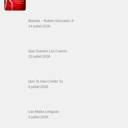
Descarga Guaguancó
16 juin 2026
SALSALOVERS PARIS
Salsa Rock Paris
: Toute la danse Salsa et Rock en France, DVD Salsa et
rock 6 temps, DVD Valse, Vidéos Tango, Paso Doble, DVD salsa cubaine,
DVD Kizomba, DVD Bachata, DVD Merengue, DVD cha cha, Musique salsa,
figures de salsa, DVD danse de salon, Formations professeurs salsa, articles
danse, concerts danse, actualités salsa, chaussures salsa ….
ARCHIVES
Archives