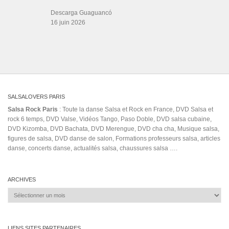
ÉTIQUETTES
#djkhalid
00's
Adriana TSR TYSONS
Anderson Mário
Astro
bachata dancing in the
rain by Tommaso Chiaro & AnyLu Martinez @ SSD 2023
Bachata Rosa (Musical
Album)
baila habana
bodas en ciudad de mexico
camilo bebe baile en pareja
caribben
En Directo
Frank
cerveza
El Merengue de la Tarde
Folklor
ghetto zouk
Reyes
hablalo pregonera
Impacto Crea
incondicional
kizomba 2019
jerusalema bachata
Kizomba
prince royce
Best New Music Mix 2020
L.A.
la maxima 79 pobrecita en vivo
Las
pacifico
Parábolas
merengue 2018
Morena
Pete "El Conde" Rodríguez
promotions
pregonera
salsacongreess
salsa de cuba estreno 2021
saxofon
SCARLITO ENTERTAINMENT
Sistema
Stuttgart
Sunday BIG Pool Party / Villa Rubin
TIMBA BUENA
yaga ft yellyko
Vol. 2 Candela
Vous
イスマエル・リベーラ
ルイ・ラミレス