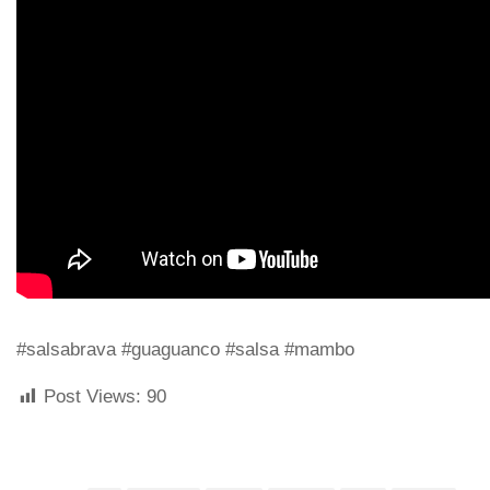
#salsabrava #guaguanco #salsa #mambo
Post Views:
90