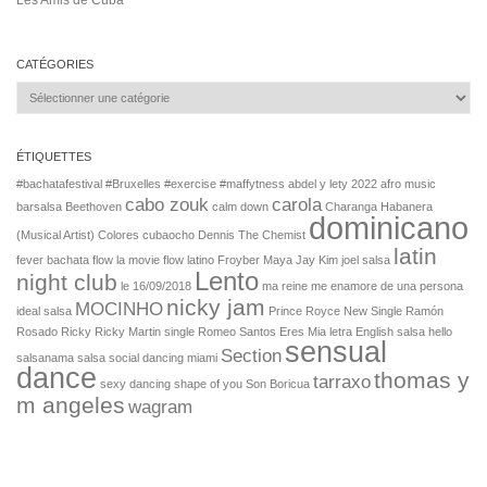
CATÉGORIES
Catégories
ÉTIQUETTES
#bachatafestival
#Bruxelles
#exercise
#maffytness
abdel y lety 2022
afro music
cabo zouk
carola
barsalsa
Beethoven
calm down
Charanga Habanera
dominicano
(Musical Artist)
Colores
cubaocho
Dennis The Chemist
latin
fever bachata
flow la movie
flow latino
Froyber Maya
Jay Kim
joel salsa
Lento
night club
le 16/09/2018
ma reine
me enamore de una persona
nicky jam
MOCINHO
ideal salsa
Prince Royce New Single
Ramón
Rosado
Ricky
Ricky Martin single
Romeo Santos Eres Mia letra English
salsa hello
sensual
Section
salsanama
salsa social dancing miami
dance
thomas y
tarraxo
sexy dancing
shape of you
Son Boricua
m angeles
wagram