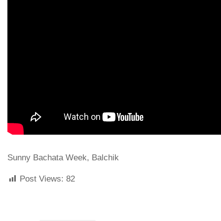
Sunny Bachata Week, Balchik
Post Views:
82