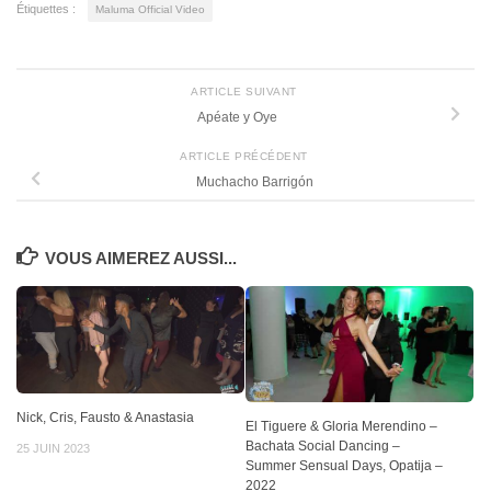
Étiquettes :
Maluma Official Video
ARTICLE SUIVANT
Apéate y Oye
ARTICLE PRÉCÉDENT
Muchacho Barrigón
VOUS AIMEREZ AUSSI...
Nick, Cris, Fausto & Anastasia
El Tiguere & Gloria Merendino –
Bachata Social Dancing –
25 JUIN 2023
Summer Sensual Days, Opatija –
2022