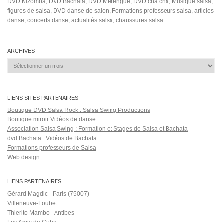
DVD Kizomba, DVD Bachata, DVD Merengue, DVD cha cha, Musique salsa,
figures de salsa, DVD danse de salon, Formations professeurs salsa, articles
danse, concerts danse, actualités salsa, chaussures salsa ….
ARCHIVES
Archives
LIENS SITES PARTENAIRES
Boutique DVD Salsa Rock : Salsa Swing Productions
Boutique miroir Vidéos de danse
Association Salsa Swing : Formation et Stages de Salsa et Bachata
dvd Bachata : Vidéos de Bachata
Formations professeurs de Salsa
Web design
LIENS PARTENAIRES
Gérard Magdic - Paris (75007)
Villeneuve-Loubet
Thierito Mambo - Antibes
Les Amis de Cuba