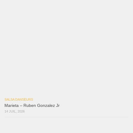
SALSA DANSEURS
Marieta – Ruben Gonzalez Jr
14 JUIL, 2026