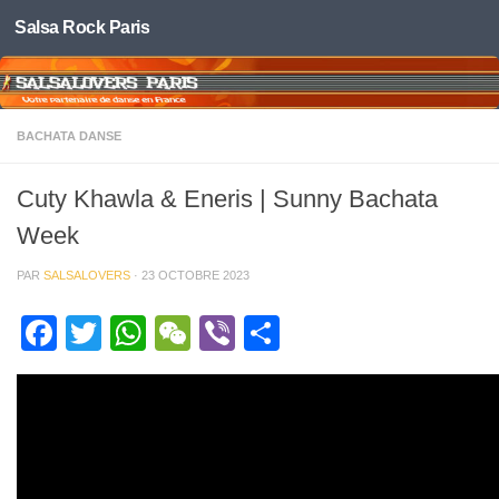
Salsa Rock Paris
Skip to content
BACHATA DANSE
Cuty Khawla & Eneris | Sunny Bachata
Week
PAR
SALSALOVERS
·
23 OCTOBRE 2023
Facebook
Twitter
WhatsApp
WeChat
Viber
Partager