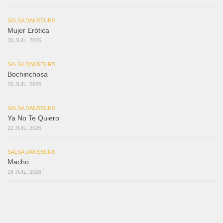
SALSA DANSEURS
Mujer Erótica
30 JUIL, 2026
SALSA DANSEURS
Bochinchosa
26 JUIL, 2026
SALSA DANSEURS
Ya No Te Quiero
22 JUIL, 2026
SALSA DANSEURS
Macho
18 JUIL, 2026
SALSA DANSEURS
Marieta – Ruben Gonzalez Jr
14 JUIL, 2026