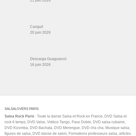
DVD Kizomba, DVD Bachata, DVD Merengue, DVD cha cha, Musique salsa,
figures de salsa, DVD danse de salon, Formations professeurs salsa, articles
danse, concerts danse, actualités salsa, chaussures salsa ….
ARCHIVES
Archives
LIENS SITES PARTENAIRES
Boutique DVD Salsa Rock : Salsa Swing Productions
Boutique miroir Vidéos de danse
Association Salsa Swing : Formation et Stages de Salsa et Bachata
dvd Bachata : Vidéos de Bachata
Formations professeurs de Salsa
Web design
LIENS PARTENAIRES
Gérard Magdic - Paris (75007)
Villeneuve-Loubet
Thierito Mambo - Antibes
Les Amis de Cuba