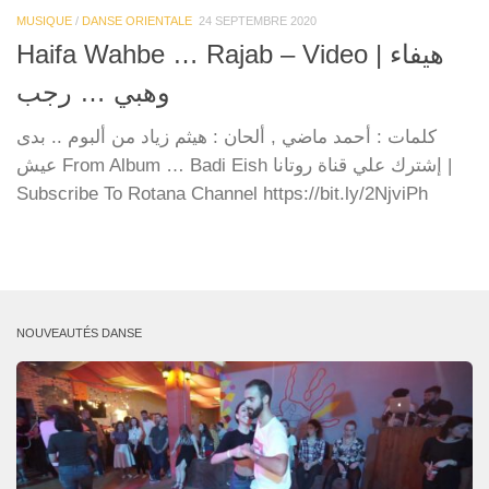
MUSIQUE
/
DANSE ORIENTALE
24 SEPTEMBRE 2020
Haifa Wahbe … Rajab – Video | هيفاء
وهبي … رجب
كلمات : أحمد ماضي , ألحان : هيثم زياد من ألبوم .. بدى
عيش From Album … Badi Eish إشترك علي قناة روتانا |
Subscribe To Rotana Channel https://bit.ly/2NjviPh
NOUVEAUTÉS DANSE