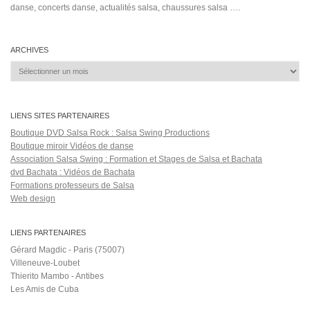
CATÉGORIES
Catégories
ÉTIQUETTES
Achse
andy montañez casi te envidio
Argentine Tango (Musical Genre)
baile
banda
benom 06 gonzalez
cali pachanguero oscars
cantando
canto
danza
curl
dmFnE4rw4Zk
elito
Cubans (Ethnicity)
dj Sessions
hit
revé
El Pacifico En Las Venas
Fruko Y Sus Tesos (Musical Group)
kizomba
latina
la màs linda
anos 90
leoni torres soledad letra
Los 4 Con La Izquierda
Maikel Blanco
LP
mambo king
Meneo Melao
Merengue (Musical Genre)
musica cubana
mora
QUINTO
olimpomusicstudio
ray
sabes
salsa cubana 2015
Sergio George's Salsa Giants New Video
Shakira ft.
vevo
usa
Vazquez
Maluma New Video
traditional
Triple Sacadas
videoclips
voyage à cuba
été 2019