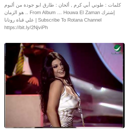
كلمات : طوني أبي كرم , ألحان : طارق ابو جودة من ألبوم
.. هو الزمان From Album … Houwa El Zaman إشترك
علي قناة روتانا | Subscribe To Rotana Channel
https://bit.ly/2NjviPh