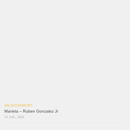
Samuel Funflow and Marina Pyatnitsyna Salsa Dancin…
7 août 2026
Reflexiones
3 août 2026
Mujer Erótica
30 juillet 2026
Bochinchosa
26 juillet 2026