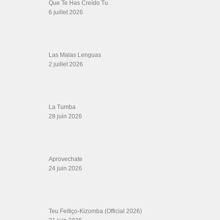
Teu Feitiço-Kizomba (Official 2026)
21 juin 2026
Canguil
20 juin 2026
Descarga Guaguancó
16 juin 2026
SALSALOVERS PARIS
Salsa Rock Paris
: Toute la danse Salsa et Rock en France, DVD Salsa et
rock 6 temps, DVD Valse, Vidéos Tango, Paso Doble, DVD salsa cubaine,