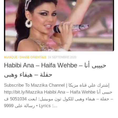
MUSIQUE
/
DANSE ORIENTALE
24 SEPTEMBRE 2020
Habibi Ana – Haifa Wehbe حبيبى أنا –
حفلة – هيفاء وهبى
Subscribe To Mazzika Channel | إشترك علي قناة مزيكا
http://bit.ly/Mazzika Habibi Ana – Haifa Wehbe حبيبى أنا
– حفلة – هيفاء وهبى للكول تون موبينيل: ابعت 5051034 ف
رسالة على 9999 • Lyrics :...