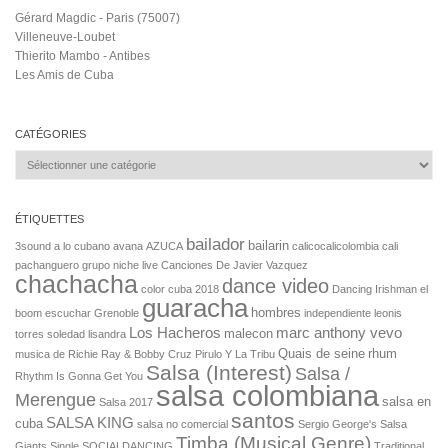
Gérard Magdic - Paris (75007)
Villeneuve-Loubet
Thierito Mambo - Antibes
Les Amis de Cuba
CATÉGORIES
Catégories
ÉTIQUETTES
bailador
bailarin
3sound
a lo cubano
avana
AZUCA
calicocalicolombia
cali
pachanguero grupo niche live
Canciones De Javier Vazquez
chachacha
dance video
color
cuba 2018
Dancing Irishman
el
guaracha
hombres
boom
escuchar
Grenoble
independiente
leonis
Los Hacheros
marc anthony vevo
malecon
torres soledad
lisandra
Quais de seine
rhum
musica de Richie Ray & Bobby Cruz
Pirulo Y La Tribu
Salsa (Interest)
Salsa /
Rhythm Is Gonna Get You
salsa colombiana
Merengue
salsa en
Salsa 2017
santos
SALSA KING
cuba
salsa no comercial
Sergio George's Salsa
Timba (Musical Genre)
Giants Single
SOCIALDANCING
Traditional