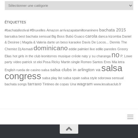
Catégories
ÉTIQUETTES
bachata 2015
#bachatafestival
#Bruxelles
Amazon
arrivazapatamiltonaninere
carola
barsalsa
best bachata sensual
Big Boss
Bubú Guaco
danca kizomba
Daniel
& Desiree | Magda & Valeria
darte un beso karaoke
Davis
De Locos...
Dennis The
dominicano
Chemist
Dj Asmadi
eddie palmieri live
edilio paredes
Greory
no
Elias
hot girls in the club
leonitorres
musique créole
naty y su charanga
P. Lowe
party video
patrick st eloi
Posa
Ricky Martin single
Romeo Santos Eres Mia letra
salsa
salsa clubs in arlington va
English
rueda de casino salsa
congress
salsa play list
salsa spain
salsa style
sdorowa
sensual
tarraxo
wagram
bachata songs
Tintineo de copas
Una
www.lesalsaclub.fr