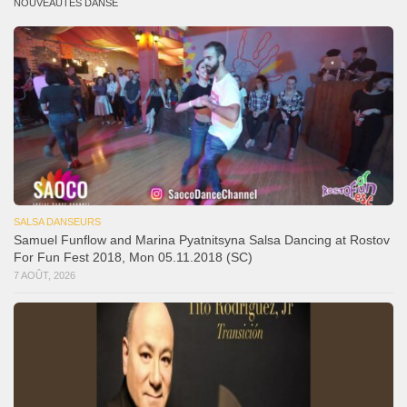
NOUVEAUTÉS DANSE
SALSA DANSEURS
Samuel Funflow and Marina Pyatnitsyna Salsa Dancing at Rostov
For Fun Fest 2018, Mon 05.11.2018 (SC)
7 AOÛT, 2026