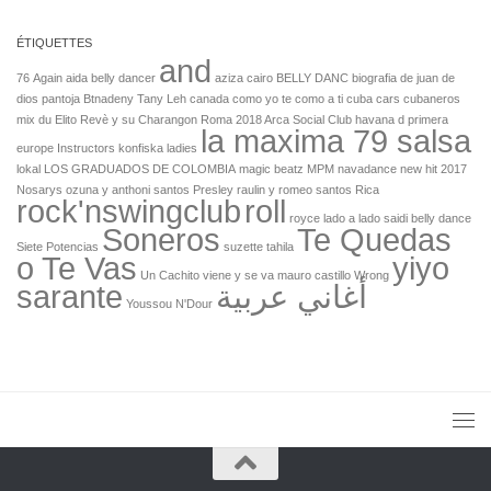
ÉTIQUETTES
and
76
Again
aida belly dancer
aziza cairo
BELLY DANC
biografia de juan de
dios pantoja
Btnadeny Tany Leh
canada
como yo te como a ti
cuba cars
cubaneros
mix
du
Elito Revè y su Charangon Roma 2018 Arca Social Club
havana d primera
la maxima 79 salsa
europe
Instructors
konfiska
ladies
lokal
LOS GRADUADOS DE COLOMBIA
magic beatz
MPM
navadance
new hit 2017
Nosarys
ozuna y anthoni santos
Presley
raulin y romeo santos
Rica
rock'nswingclub
roll
royce lado a lado
saidi belly dance
Soneros
Te Quedas
Siete Potencias
suzette
tahila
o Te Vas
yiyo
Un Cachito
viene y se va mauro castillo
Wrong
sarante
أغاني عربية
Youssou N'Dour