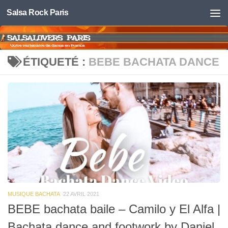
Salsa Rock Paris
Skip to content
ÉTIQUETÉ :
BEBE BACHATA DANCE
MUSIQUE BACHATA
22 AVRIL 2021
BEBE bachata baile – Camilo y El Alfa |
Bachata dance and footwork by Daniel