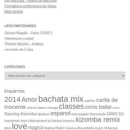
dvd Bachata : Vidéos de Bachata
Formations professeurs de Salsa
Web design
LIENS PARTENAIRES
Gérard Magdic - Paris (75007)
Villeneuve-Loubet
Thierito Mambo - Antibes
Les Amis de Cuba
CATÉGORIES
Catégories
ÉTIQUETTES
bachata mix
2014
Amor
carita de
caleños
classes
inocente
como bailar
chacal videos
cienaga
cuco
espanol
Dancing Kizomba
GINO DJ
djanilson
esta pegado
Generación
kizomba remix
heartbreak boys
hébergement la Havane
inmenso
love
magico
marc
lotus
Makina
musica afrocaribeña
music hit factory