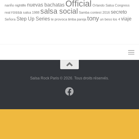
Official
nuevas bachatas
nariño
nightlife
Orlando Salsa Congress
salsa social
secreto
rossa
real
salsa 1988
Samba contest 2016
tony
Step Up Series
viaje
Señora
te provoca
timba pareja
un beso los 4
Salsa Rock Paris © 2026. Tous droits réservés.