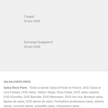
figures de salsa, DVD danse de salon, Formations professeurs salsa, articles
danse, concerts danse, actualités salsa, chaussures salsa ….
ARCHIVES
Archives
LIENS SITES PARTENAIRES
Boutique DVD Salsa Rock : Salsa Swing Productions
Boutique miroir Vidéos de danse
Association Salsa Swing : Formation et Stages de Salsa et Bachata
dvd Bachata : Vidéos de Bachata
Formations professeurs de Salsa
Web design
LIENS PARTENAIRES
Gérard Magdic - Paris (75007)
Villeneuve-Loubet
Thierito Mambo - Antibes
Les Amis de Cuba