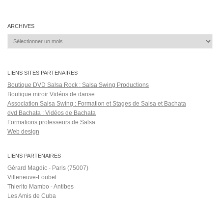
CATÉGORIES
Catégories
ÉTIQUETTES
ataca y alamana
Amor en Exceso
arpa
atiendeme
bachamambo Bachata
bam bam salsa version
bcn sensual bachatea
cabo love
Dancing Salsa
Carlos Serfaty
clip kizomba 2016
cuba libre sound band
Elji
fania allstars
Beatzkiller
Ella lo que quiere es salsa de Victor Manuelle
esmeralda
free zouk instrumental
Gazaryan
janedith rodriguez
juan luis guerra rosalia
la mejor
version
Latin Pop (Musical Genre)
LINDA SAENZ & IAH Bachata Demo
make mi go
rickman
me & you
mi china colombiana
Miguel Egui Prado
mi mujer me gobierna
original
mirana
musique urbaine
Negrita
new salsa remix
nigerian love songs 2020
nueva bachata
Picante
populares
Roberto Torres
ronaldyalba
Rumba Tropical
salsasinger
tencuidado
Tiahuanaco
video letra BEBE
Yambunero
Yanick Moreira