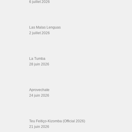
21 juin 2026
Canguil
20 juin 2026
Descarga Guaguancó
16 juin 2026
SALSALOVERS PARIS
Salsa Rock Paris
: Toute la danse Salsa et Rock en France, DVD Salsa et
rock 6 temps, DVD Valse, Vidéos Tango, Paso Doble, DVD salsa cubaine,
DVD Kizomba, DVD Bachata, DVD Merengue, DVD cha cha, Musique salsa,