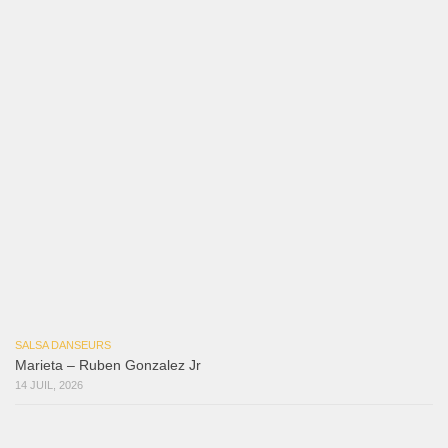
Samuel Funflow and Marina Pyatnitsyna Salsa Dancin…
7 août 2026
Reflexiones
3 août 2026
Mujer Erótica
30 juillet 2026
Bochinchosa
26 juillet 2026