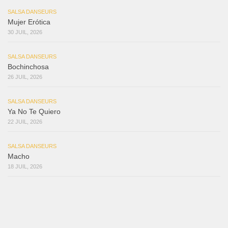
SALSA DANSEURS
Mujer Erótica
30 JUIL, 2026
SALSA DANSEURS
Bochinchosa
26 JUIL, 2026
SALSA DANSEURS
Ya No Te Quiero
22 JUIL, 2026
SALSA DANSEURS
Macho
18 JUIL, 2026
SALSA DANSEURS
Marieta – Ruben Gonzalez Jr
14 JUIL, 2026