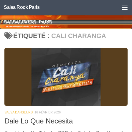
Salsa Rock Paris
Skip to content
ÉTIQUETÉ :
CALI CHARANGA
SALSA DANSEURS
16 FÉVRIER 2026
Dale Lo Que Necesita