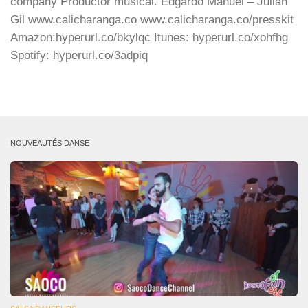
company Productor musical. Edgardo Manuel – Julian
Gil www.calicharanga.co www.calicharanga.co/presskit
Amazon:hyperurl.co/bkylqc Itunes: hyperurl.co/xohfhg
Spotify: hyperurl.co/3adpiq
NOUVEAUTÉS DANSE