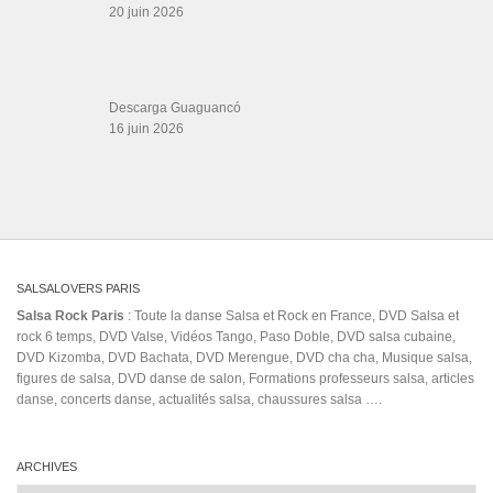
ARCHIVES
Archives
LIENS SITES PARTENAIRES
Boutique DVD Salsa Rock : Salsa Swing Productions
Boutique miroir Vidéos de danse
Association Salsa Swing : Formation et Stages de Salsa et Bachata
dvd Bachata : Vidéos de Bachata
Formations professeurs de Salsa
Web design
LIENS PARTENAIRES
Gérard Magdic - Paris (75007)
Villeneuve-Loubet
Thierito Mambo - Antibes
Les Amis de Cuba
CATÉGORIES
Catégories