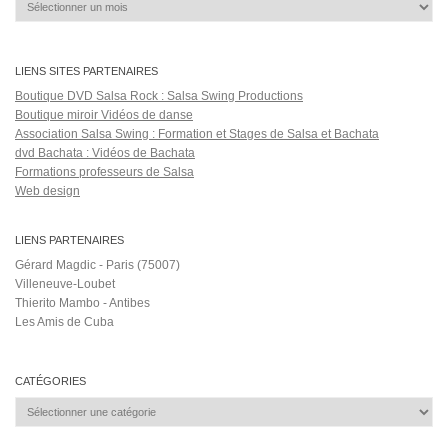
ÉTIQUETTES
BACHATA
#JulioDeejayVzla
2003
alosibla
Babo Jimenez y Su Banda
DALLAS
bachata lenta
bachatas mix 2018
badoxa ekarga
baila en cuba 2019
Fiesta
BMG
Guyana
chambea
chicago
danse paris
dlg
downloads
folklore
ipdancechannel
(Country)
hilito
KIZOMBA 974
Kizomba Instrumental
latin party
LO MAS NUEVO
kizomba love
kizomba love song
regueton
Malas
Mojitos
N'taya
Rumba Salsera
salsa cubaine paris
salsa en la
sara lopez y albir rojas
habana
salsa in washington dc
suavemente oficial
timba salsa
The
Tania Cannarsa
The Message
videos official
vanessa martin
TOÑO BARCELATA
Tus
matias damasio
Vengo del Monte
île de la Réunion