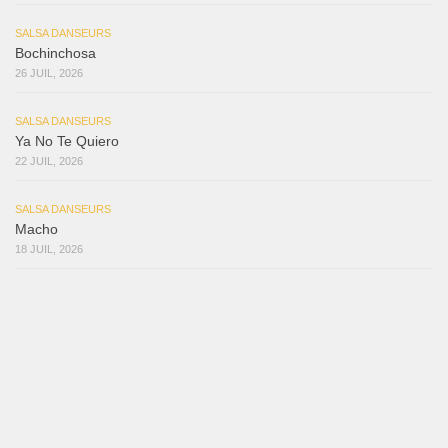
SALSA DANSEURS
Bochinchosa
26 JUIL, 2026
SALSA DANSEURS
Ya No Te Quiero
22 JUIL, 2026
SALSA DANSEURS
Macho
18 JUIL, 2026
SALSA DANSEURS
Marieta – Ruben Gonzalez Jr
14 JUIL, 2026
Samuel Funflow and Marina Pyatnitsyna Salsa Dancin…