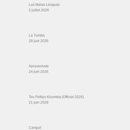
Canguil
20 juin 2026
Descarga Guaguancó
16 juin 2026
SALSALOVERS PARIS
Salsa Rock Paris
: Toute la danse Salsa et Rock en France, DVD Salsa et
rock 6 temps, DVD Valse, Vidéos Tango, Paso Doble, DVD salsa cubaine,
DVD Kizomba, DVD Bachata, DVD Merengue, DVD cha cha, Musique salsa,
figures de salsa, DVD danse de salon, Formations professeurs salsa, articles
danse, concerts danse, actualités salsa, chaussures salsa ….