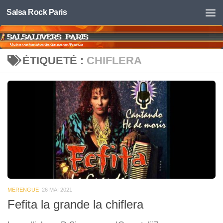
Salsa Rock Paris
Skip to content
ÉTIQUETÉ :
CHIFLERA
MERENGUE
26 MAI 2021
Fefita la grande la chiflera