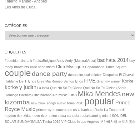
Thierito Mambo - Antibes
Les Amis de Cuba
CATÉGORIES
Catégories
ÉTIQUETTES
bachata 2014
#cumbion
#instafit
#salsaBelgique
Andy Andy (Musical Artist)
boy
Club Mystique
teddy
brown
bts
calle ocho miami
Copacabana Times Square
couple
dance party
despacito justin bieber
Despelote
El Chaval
FIVE
Korke
Hablame De Ti lyrics
Eres Mia Romeo Santos lyrics
Grammy winner
korke y judith
La India Que No Se Te Olvide Que No Se Te Olvide (Santo
Mika Mendes
new
luna
Domingo Bachata)
little havana live music
popular
kizomba
Prince
new zouk songs
nuevo tema
PISC
Royce Music
prince royce nuevo
que es la bachata
Radio La Zona
rahill
kayden
rick zidas novo
river seine
salsa candela
social dancing miami
SON DEL
SOLAR
SUNDAYSALSA
Timba 2019
VIP Clubs in Los Angeles
부산바차타
스포츠댄스