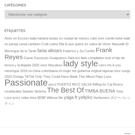
CATÉGORIES
Catégories
ÉTIQUETTES
Amor en Exceso
baila habana
bodas en ciudad de mexico
cabo love
camilo bebe baile
en pareja
canal
caribben
Craft Latino
Ella lo que quiere es salsa de Victor Manuelle
El
Frank
fania allstars
Merengue de la Tarde
Federico y Su Combo
Reyes
Game
Gazaryan
Guaguanco Sabroso
ilatin compilation
ivan el hijo de
lady style
teresa y la llegada 2020
Jack Macaluso
Lloro
me & you
merengue 2018
mi china colombiana
mi mujer me gobierna original
nigerian love songs
2020
Omega TikTok
Only They Could Have Made This Album
Papo Luca
Passionate
porro
PUERTO RICO SALSA
Riffing for Cal
Rivera
The Best Of
TIMBA BUENA
ronaldyalba
Septeto
Sistema
Toby
yaga ft yellyko
Love lyrics
video letra BEBE
Without Me
Yambunero
ボビーバレン
ティン