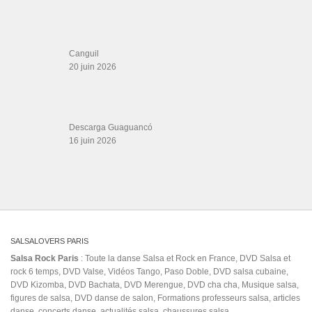
Canguil
20 juin 2026
Descarga Guaguancó
16 juin 2026
SALSALOVERS PARIS
Salsa Rock Paris
: Toute la danse Salsa et Rock en France, DVD Salsa et
rock 6 temps, DVD Valse, Vidéos Tango, Paso Doble, DVD salsa cubaine,
DVD Kizomba, DVD Bachata, DVD Merengue, DVD cha cha, Musique salsa,
figures de salsa, DVD danse de salon, Formations professeurs salsa, articles
danse, concerts danse, actualités salsa, chaussures salsa ….