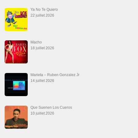
Ya No Te Quiero
22 juillet 2026
Macho
18 juillet 2026
Marieta – Ruben Gonzalez Jr
14 juillet 2026
Que Suenen Los Cueros
10 juillet 2026