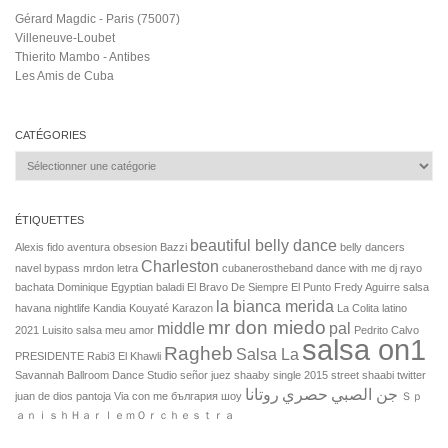
Gérard Magdic - Paris (75007)
Villeneuve-Loubet
Thierito Mambo - Antibes
Les Amis de Cuba
CATÉGORIES
Catégories
ÉTIQUETTES
beautiful belly dance
Alexis fido
aventura obsesion
Bazzi
belly dancers
Charleston
navel
bypass mrdon letra
cubanerostheband
dance with me
dj rayo
bachata
Dominique
Egyptian baladi
El Bravo De Siempre
El Punto
Fredy Aguirre salsa
la bianca merida
havana nightlife
Kandia Kouyaté
Karazon
La Colita
latino
mr don miedo
middle
pal
2021
Luisito salsa
meu amor
Pedrito Calvo
salsa on1
Ragheb
Salsa La
PRESIDENTE
Rabi3 El Khawli
Savannah Ballroom Dance Studio
señor juez
shaaby
single 2015
street shaabi
twitter
جن الصبي
حصري
روتانا
juan de dios pantoja
Via con me
българия
шоу
Ｓｐ
ａｎｉｓｈＨａｒｌｅｍＯｒｃｈｅｓｔｒａ