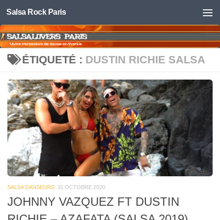
Salsa Rock Paris
Skip to content
ÉTIQUETÉ :
DUSTIN RICHIE SALSA
SALSA DANSEURS
31 OCTOBRE 2020
JOHNNY VAZQUEZ FT DUSTIN
RICHIE – AZAFATA (SALSA 2019)