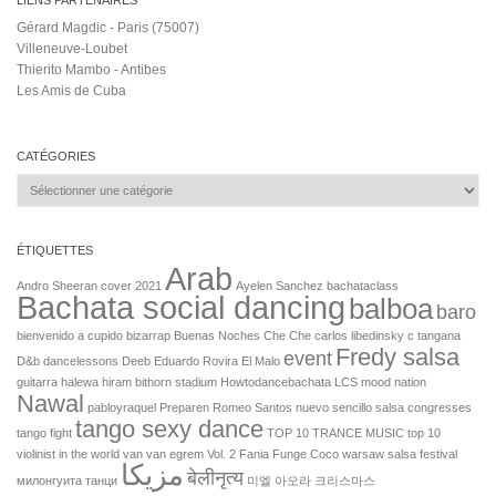
LIENS PARTENAIRES
Gérard Magdic - Paris (75007)
Villeneuve-Loubet
Thierito Mambo - Antibes
Les Amis de Cuba
CATÉGORIES
Catégories
ÉTIQUETTES
Arab
Andro Sheeran cover 2021
Ayelen Sanchez
bachataclass
Bachata social dancing
balboa
baro
bienvenido a cupido
bizarrap
Buenas Noches Che Che
carlos libedinsky
c tangana
Fredy salsa
event
D&b
dancelessons
Deeb
Eduardo Rovira
El Malo
guitarra
halewa
hiram bithorn stadium
Howtodancebachata
LCS
mood
nation
Nawal
pabloyraquel
Preparen
Romeo Santos nuevo sencillo
salsa congresses
tango sexy dance
tango fight
TOP 10 TRANCE MUSIC
top 10
violinist in the world
van van egrem
Vol. 2 Fania Funge Coco
warsaw salsa festival
مزيكا
बेलीनृत्य
милонгуита
танци
미엘
아오라
크리스마스