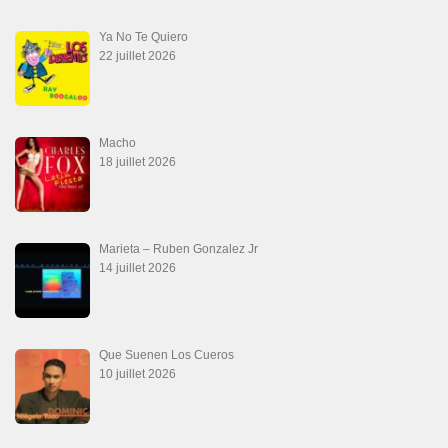
Ya No Te Quiero
22 juillet 2026
Macho
18 juillet 2026
Marieta – Ruben Gonzalez Jr
14 juillet 2026
Que Suenen Los Cueros
10 juillet 2026