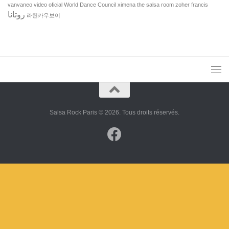
vanvaneo video oficial
World Dance Council
ximena the salsa room
zoher francis
روتانا
라틴카우보이
Salsa Rock Paris © 2026. Tous droits réservés.