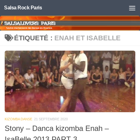
Salsa Rock Paris
Skip to content
ÉTIQUETÉ :
ENAH ET ISABELLE
KIZOMBA DANSE
21 SEPTEMBRE 2020
Stony – Danca kizomba Enah –
IsaBelle 2013 PART 3