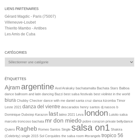
LIENS PARTENAIRES
Gérard Magdic - Paris (75007)
Villeneuve-Loubet
Thierito Mambo - Antibes
Les Amis de Cuba
CATÉGORIES
Catégories
ÉTIQUETTES
argentine
Ajram
Axel Arakaky
bachatamalta
Bachata Stars
Balboa
dance
ballroom and latin dancing
Bazzi
best salsa festivals
best violinist in the world
biura
Chubby Checker
dance with me
daniel santa cruz
dansa kizomba Timor
danza del vientre
Leste 2021
descarados henry santos
dj nassos b
london
last
Dominique
Dubstep
Karazon
latino 2021
Leva
Luisito salsa
mr don miedo
marcelo troncoso bachata
pobre corazon
private bellydance
salsa on1
Ragheb
Quiero
Romeo Santos Single
Shakira
tropico 56
(Celebrity)
single 2015
Sol Cerquides
the salsa room #tsrangels