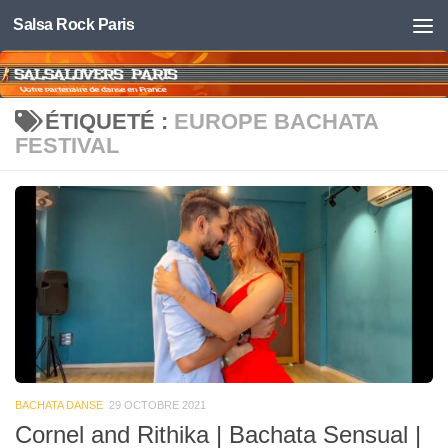
Salsa Rock Paris
Skip to content
ÉTIQUETÉ :
EUROPE BACHATA
FESTIVAL
BACHATA DANSE
29 OCTOBRE 2021
Cornel and Rithika | Bachata Sensual |