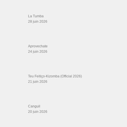
danse, concerts danse, actualités salsa, chaussures salsa ….
ARCHIVES
Archives
LIENS SITES PARTENAIRES
Boutique DVD Salsa Rock : Salsa Swing Productions
Boutique miroir Vidéos de danse
Association Salsa Swing : Formation et Stages de Salsa et Bachata
dvd Bachata : Vidéos de Bachata
Formations professeurs de Salsa
Web design
LIENS PARTENAIRES
Gérard Magdic - Paris (75007)
Villeneuve-Loubet
Thierito Mambo - Antibes
Les Amis de Cuba