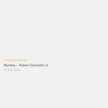
Reflexiones
3 août 2026
Mujer Erótica
30 juillet 2026
Bochinchosa
26 juillet 2026
Ya No Te Quiero
22 juillet 2026