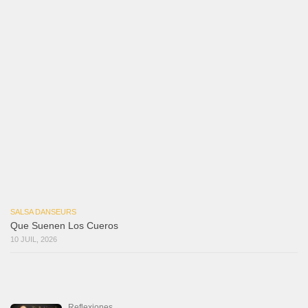
Macho
18 juillet 2026
Marieta – Ruben Gonzalez Jr
14 juillet 2026
Que Suenen Los Cueros
10 juillet 2026
Que Te Has Creído Tu
6 juillet 2026