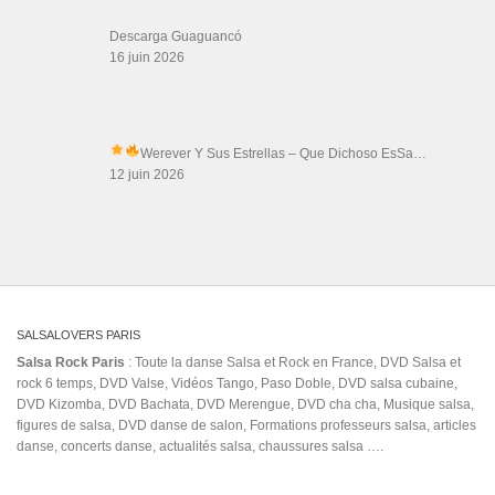
CATÉGORIES
Catégories
ÉTIQUETTES
bachatafusion
bailando
atlanta dance
bachakiz
salsa merida
bar la perdida
baileba
Bebo Best Sing Sing Sing
Brazilian
Blue Blood Music
Belly Dance (Dance Style)
Zouk
danse de salon
Carlos & Fernanda
Danza Kuduro (Composition)
EQS
flamenco
hug
Dimitris Chronis
first dance video
institut de monde arabe
Jazz Dance
jiory y dj tronky
juan formell y los van van
keks
korea friends
korea
mambo festival
latin salsa dance tv
LA Shag
me quedo bachata demo
nandes
salsa
Romania
Panagiotis Aglamisis
rd
roni baro
salsa bands monday
dancers
sensual belly dancer
simona buonanno
shik shak shok
snow dance
Tan Lejos de Ti
willy
yalla a beirut
музыка 2020
艾維斯
밥블레스유 바차
타