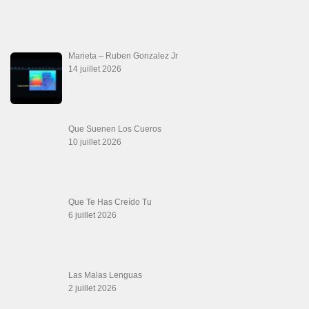
20 juin 2026
Descarga Guaguancó
16 juin 2026
Werever Y Sus Estrellas – Que Dichoso Es
Sa…
12 juin 2026
SALSALOVERS PARIS
Salsa Rock Paris
: Toute la danse Salsa et Rock en France, DVD Salsa et
rock 6 temps, DVD Valse, Vidéos Tango, Paso Doble, DVD salsa cubaine,
DVD Kizomba, DVD Bachata, DVD Merengue, DVD cha cha, Musique salsa,
figures de salsa, DVD danse de salon, Formations professeurs salsa, articles