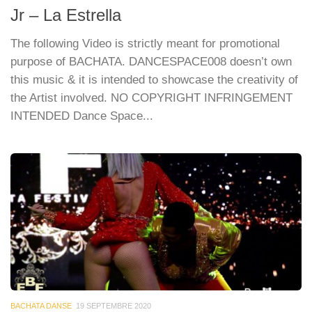
Jr – La Estrella
The following Video is strictly meant for promotional
purpose of BACHATA. DANCESPACE008 doesn’t own
this music & it is intended to showcase the creativity of
the Artist involved. NO COPYRIGHT INFRINGEMENT
INTENDED Dance Space...
BACHATA DANSE
19 SEPTEMBRE 2020