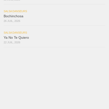
SALSA DANSEURS
Bochinchosa
26 JUIL, 2026
SALSA DANSEURS
Ya No Te Quiero
22 JUIL, 2026
SALSA DANSEURS
Macho
18 JUIL, 2026
SALSA DANSEURS
Marieta – Ruben Gonzalez Jr
14 JUIL, 2026