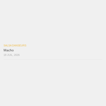
SALSA DANSEURS
Que Suenen Los Cueros
10 JUIL, 2026