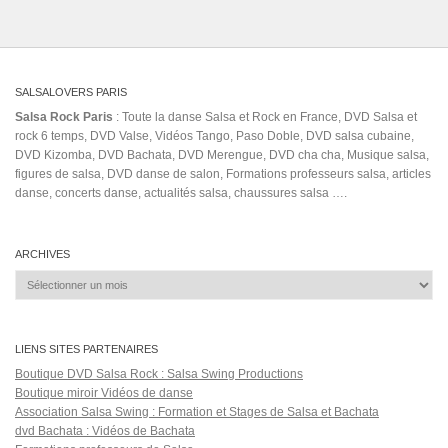
mi
Marty Galarza Y Su Conquistadora
Blanco
Mi
musica cubana
Rumba
Ojitos Mentirosos
olimpomusicstudio
ray
Piano
online
o nosso amor
Oye Lyrics
PAS
sabes
saisa cubana
salsa 2020
santiago de cuba
Sergio George's Salsa Giants
TALENTO HAVANA
New Video
solo por un beso los 4
Sousa
that's okay
Todo
valio la pena
Se Derrumbó
videoclips
Yo No Bailo Con Juana
тимбата
Salsa Rock Paris © 2026. Tous droits réservés.