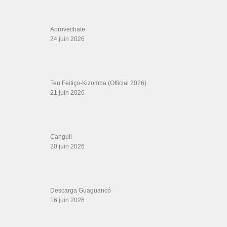
Boutique miroir Vidéos de danse
Association Salsa Swing : Formation et Stages de Salsa et Bachata
dvd Bachata : Vidéos de Bachata
Formations professeurs de Salsa
Web design
LIENS PARTENAIRES
Gérard Magdic - Paris (75007)
Villeneuve-Loubet
Thierito Mambo - Antibes
Les Amis de Cuba
CATÉGORIES
Catégories
ÉTIQUETTES
banda
Bachata Dance for Beginners
benom 06 gonzalez
Besançon
cali
cuban regueton
Easy bachata
pachanguero oscars
cantando
cre conexo
el
india
panuelo
faut pas rêver
Guillo Rivera
jhonny vasquez
Kizomba classes
Maikel
Latin am Fluss
kizomba fusion 2023
LA DESCARGA CONTINUA