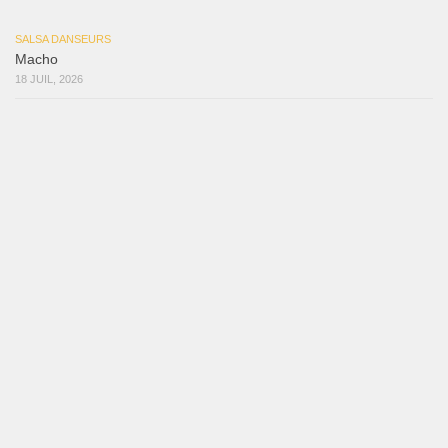
Mujer Erótica
30 juillet 2026
Bochinchosa
26 juillet 2026
Ya No Te Quiero
22 juillet 2026
Macho
18 juillet 2026