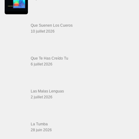
16 juin 2026
SALSALOVERS PARIS
Salsa Rock Paris
: Toute la danse Salsa et Rock en France, DVD Salsa et
rock 6 temps, DVD Valse, Vidéos Tango, Paso Doble, DVD salsa cubaine,
DVD Kizomba, DVD Bachata, DVD Merengue, DVD cha cha, Musique salsa,
figures de salsa, DVD danse de salon, Formations professeurs salsa, articles
danse, concerts danse, actualités salsa, chaussures salsa ….
ARCHIVES
Archives
LIENS SITES PARTENAIRES
Boutique DVD Salsa Rock : Salsa Swing Productions