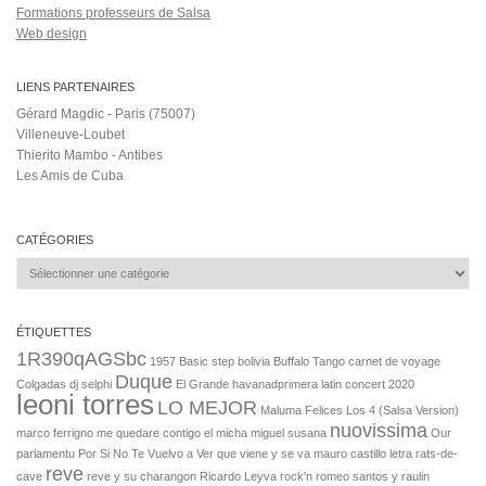
Formations professeurs de Salsa
Web design
LIENS PARTENAIRES
Gérard Magdic - Paris (75007)
Villeneuve-Loubet
Thierito Mambo - Antibes
Les Amis de Cuba
CATÉGORIES
Catégories
ÉTIQUETTES
1R390qAGSbc
1957
Basic step
bolivia
Buffalo Tango
carnet de voyage
Duque
Colgadas
dj selphi
El Grande
havanadprimera
latin concert 2020
leoni torres
LO MEJOR
Maluma Felices Los 4 (Salsa Version)
nuovissima
marco ferrigno
me quedare contigo el micha
miguel susana
Our
parlamentu
Por Si No Te Vuelvo a Ver
que viene y se va mauro castillo letra
rats-de-
reve
cave
reve y su charangon
Ricardo Leyva
rock'n
romeo santos y raulin