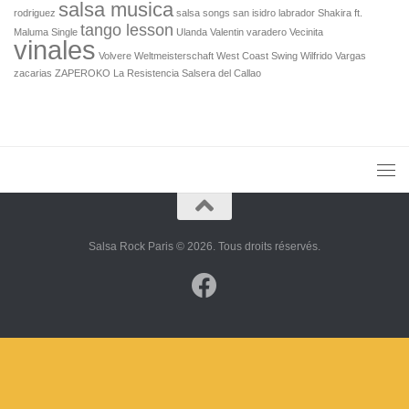
salsa musica
rodriguez
salsa songs
san isidro labrador
Shakira ft.
tango lesson
Maluma Single
Ulanda
Valentin
varadero
Vecinita
vinales
Volvere
Weltmeisterschaft
West Coast Swing
Wilfrido Vargas
zacarias
ZAPEROKO La Resistencia Salsera del Callao
Salsa Rock Paris © 2026. Tous droits réservés.