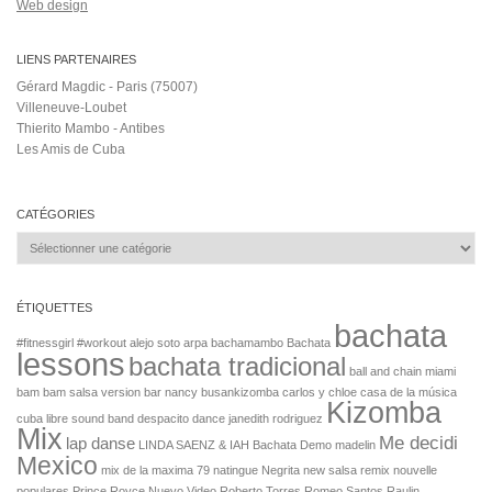
Web design
LIENS PARTENAIRES
Gérard Magdic - Paris (75007)
Villeneuve-Loubet
Thierito Mambo - Antibes
Les Amis de Cuba
CATÉGORIES
Catégories
ÉTIQUETTES
bachata
#fitnessgirl
#workout
alejo soto
arpa
bachamambo Bachata
lessons
bachata tradicional
ball and chain miami
bam bam salsa version
bar nancy
busankizomba
carlos y chloe
casa de la música
Kizomba
cuba libre sound band
despacito dance
janedith rodriguez
Mix
Me decidi
lap danse
LINDA SAENZ & IAH Bachata Demo
madelin
Mexico
mix de la maxima 79
natingue
Negrita
new salsa remix
nouvelle
populares
Prince Royce Nuevo Video
Roberto Torres
Romeo Santos Raulin