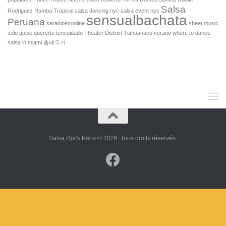
Salsa
Rodriguez
Rumba Tropical
salsa dancing nyc
salsa event nyc
sensualbachata
Peruana
saralopezonline
sheet music
solo quise quererte
tencuidado
Theater District
Tiahuanaco
verano
where to dance
salsa in miami
춤배우기
Salsa Rock Paris © 2026. Tous droits réservés.