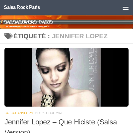
Salsa Rock Paris
Skip to content
ÉTIQUETÉ :
JENNIFER LOPEZ
SALSA DANSEURS
11 OCTOBRE 2020
Jennifer Lopez – Que Hiciste (Salsa
Version)