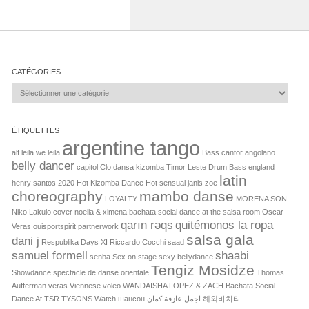
CATÉGORIES
Catégories
ÉTIQUETTES
argentine tango
alf leila we leila
Bass cantor angolano
belly dancer
capitol
Clo
dansa kizomba Timor Leste
Drum Bass
england
latin
henry santos 2020
Hot Kizomba Dance
Hot sensual
janis zoe
choreography
mambo danse
LOYALTY
MORENA SON
Niko Lakulo cover
noelia & ximena bachata social dance at the salsa room
Oscar
qarın rəqs
quitémonos la ropa
Veras
ouisportspirit
partnerwork
salsa gala
dani j
Respublika Days XI
Riccardo Cocchi
saad
samuel formell
shaabi
senba
Sex on stage
sexy bellydance
Tengiz Mosidze
Showdance
spectacle de danse orientale
Thomas
Aufferman
veras
Viennese
voleo
WANDAISHA LOPEZ & ZACH Bachata Social
Dance At TSR TYSONS
Watch
шансон
اجمل عازفة كمان
해외바차타