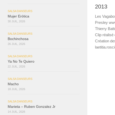
2013
SALSA DANSEURS
Les Vagabo
Mujer Erótica
30 JUIL, 2026
Presley www
Thierry Bat
SALSA DANSEURS
Clip réalisé
Bochinchosa
Création de
26 JUIL, 2026
laetitia.ros
SALSA DANSEURS
Ya No Te Quiero
22 JUIL, 2026
SALSA DANSEURS
Macho
18 JUIL, 2026
SALSA DANSEURS
Marieta – Ruben Gonzalez Jr
14 JUIL, 2026