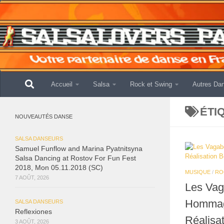
Skip to content
Accueil
Salsa
Rock et Swing
Autres Da
ÉTI
NOUVEAUTÉS DANSE
SALSA DANSEURS
Samuel Funflow and Marina Pyatnitsyna
Salsa Dancing at Rostov For Fun Fest
2018, Mon 05.11.2018 (SC)
MUSIQUE
/
RO
7 AOÛT, 2026
Les Vag
Hommage
SALSA DANSEURS
Reflexiones
Réalisa
3 AOÛT, 2026