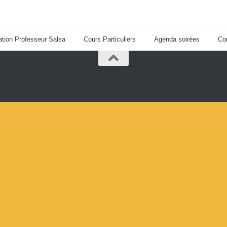
tion Professeur Salsa
Cours Particuliers
Agenda soirées
Co