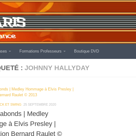
nses
Formations Professeurs
Boutique DVD
QUETÉ :
JOHNNY HALLYDAY
CK ET SWING
25 SEPTEMBRE 2020
abonds | Medley
 à Elvis Presley |
tion Bernard Raulet ©