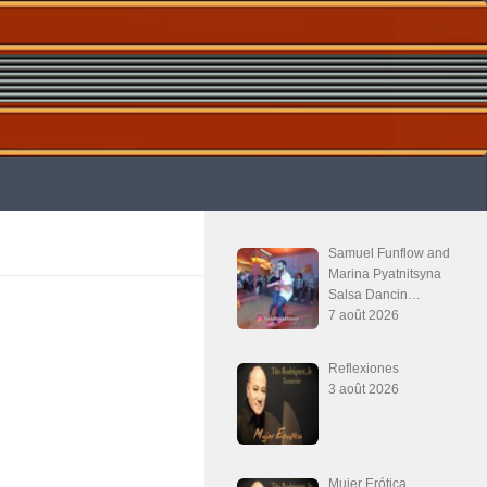
Samuel Funflow and
Marina Pyatnitsyna
Salsa Dancin…
7 août 2026
Reflexiones
3 août 2026
Mujer Erótica