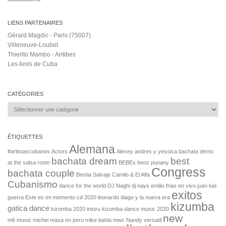
LIENS PARTENAIRES
Gérard Magdic - Paris (75007)
Villeneuve-Loubet
Thierito Mambo - Antibes
Les Amis de Cuba
CATÉGORIES
Catégories
ÉTIQUETTES
Alemana
#artistascubanos
Actors
Alexey
andres y yessica
bachata demo
bachata dream
best
at the salsa room
BEBEs
benz punany
Congress
bachata couple
Bestia Salvaje
Camilo & El Alfa
Cubanismo
dance for the world
DJ Naghi
dj nays
emilio frias
en vivo juan luis
exitos
guerra
Este es mi momento cd 2020 leonardo diago y la nueva era
kizumba
gatica dance
kizomba 2020 instru
kizomba dance music 2020
new
m6 music
michel masa en peru
mike bahia
mwc
Nandy versatil