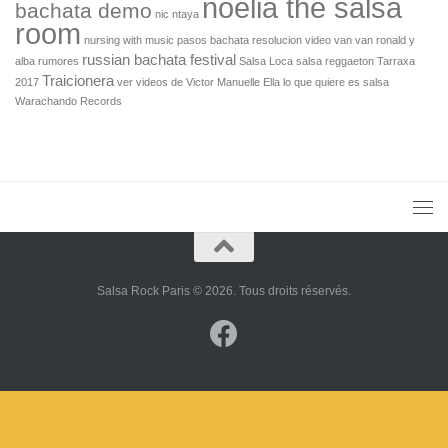
noelia the salsa
bachata demo
nic ntaya
room
nursing with music
pasos bachata
resolucion video van van
ronald y
russian bachata festival
alba
rumores
Salsa Loca
salsa reggaeton
Tarraxa
Traicionera
2017
ver videos de Victor Manuelle Ella lo que quiere es salsa
Warachando Records
Salsa Rock Paris © 2026. Tous droits réservés.