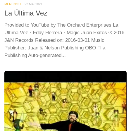
MERENGUE
22 MAI 2021
La Última Vez
Provided to YouTube by The Orchard Enterprises La
Última Vez · Eddy Herrera · Magic Juan Éxitos ℗ 2016
J&N Records Released on: 2016-03-01 Music
Publisher: Juan & Nelson Publishing OBO Flia
Publishing Auto-generated...