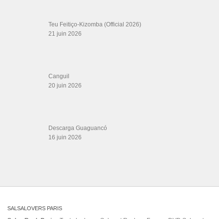
republica dominicana
salsa version
sara lopez y albir rojas
Sousa
Todo Se Derrumbó
Tus
valerio el
vida
director
Vol. 1 Tumba Puchunga (Remastered)
Yo No Bailo Con Juana
Salsa Rock Paris © 2026. Tous droits réservés.