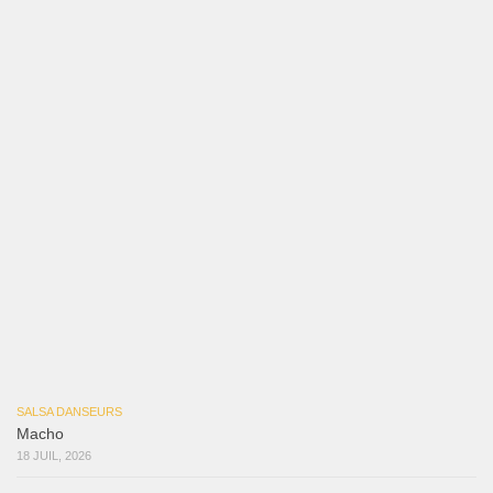
Bochinchosa
26 juillet 2026
Ya No Te Quiero
22 juillet 2026
Macho
18 juillet 2026
Marieta – Ruben Gonzalez Jr
14 juillet 2026