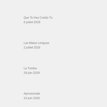
LIENS PARTENAIRES
Gérard Magdic - Paris (75007)
Villeneuve-Loubet
Thierito Mambo - Antibes
Les Amis de Cuba
CATÉGORIES
Catégories
ÉTIQUETTES
aventura bachata baile
Afro-Latin
Alfonso y Monica Bachata
Arrea
axel tony
BMG
Calma
Easy
pause k
Chandelier
cre conexo
dlg
downloads
europa
bachata
el panuelo
Fines
folklore
gozalo la 33
gran combo de puerto
kizomba love
la 33
Latin
rico
Guillo Rivera
kizomba2020
Kizomba classes
Marty Galarza
am Fluss
Louie Ramirez And His Conjunto Chango
Y Su Conquistadora
Matthieu Magueijo
Mojitos
N'taya
Neyna
Pa
Puerto
regueton
Rocha
Ojitos Mentirosos
o nosso amor