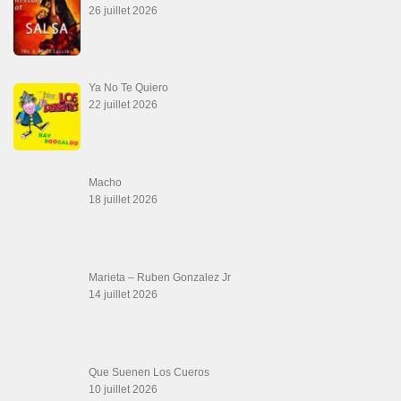
SALSALOVERS PARIS
Salsa Rock Paris
: Toute la danse Salsa et Rock en France, DVD Salsa et
rock 6 temps, DVD Valse, Vidéos Tango, Paso Doble, DVD salsa cubaine,
DVD Kizomba, DVD Bachata, DVD Merengue, DVD cha cha, Musique salsa,
figures de salsa, DVD danse de salon, Formations professeurs salsa, articles
danse, concerts danse, actualités salsa, chaussures salsa ….
ARCHIVES
Archives
LIENS SITES PARTENAIRES
Boutique DVD Salsa Rock : Salsa Swing Productions
Boutique miroir Vidéos de danse
Association Salsa Swing : Formation et Stages de Salsa et Bachata
dvd Bachata : Vidéos de Bachata
Formations professeurs de Salsa
Web design