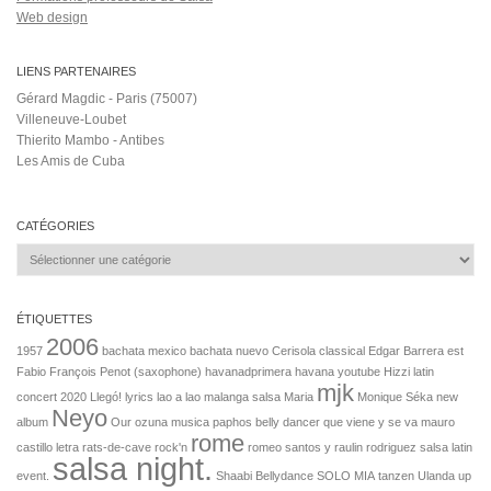
Web design
LIENS PARTENAIRES
Gérard Magdic - Paris (75007)
Villeneuve-Loubet
Thierito Mambo - Antibes
Les Amis de Cuba
CATÉGORIES
Catégories
ÉTIQUETTES
2006
1957
bachata mexico
bachata nuevo
Cerisola
classical
Edgar Barrera
est
Fabio
François Penot (saxophone)
havanadprimera
havana youtube
Hizzi
latin
mjk
concert 2020
Llegó!
lyrics lao a lao
malanga salsa
Maria
Monique Séka
new
Neyo
album
Our
ozuna musica
paphos belly dancer
que viene y se va mauro
rome
castillo letra
rats-de-cave
rock'n
romeo santos y raulin rodriguez
salsa latin
salsa night.
event.
Shaabi Bellydance
SOLO MIA
tanzen
Ulanda
up