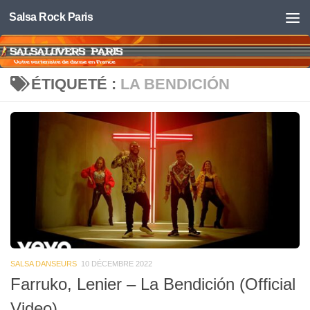
Salsa Rock Paris
Skip to content
ÉTIQUETÉ :
LA BENDICIÓN
SALSA DANSEURS
10 DÉCEMBRE 2022
Farruko, Lenier – La Bendición (Official
Video)