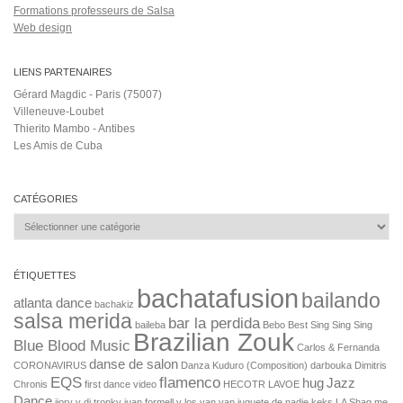
Formations professeurs de Salsa
Web design
LIENS PARTENAIRES
Gérard Magdic - Paris (75007)
Villeneuve-Loubet
Thierito Mambo - Antibes
Les Amis de Cuba
CATÉGORIES
Catégories
ÉTIQUETTES
bachatafusion
bailando
atlanta dance
bachakiz
salsa merida
bar la perdida
baileba
Bebo Best Sing Sing Sing
Brazilian Zouk
Blue Blood Music
Carlos & Fernanda
danse de salon
CORONAVIRUS
Danza Kuduro (Composition)
darbouka
Dimitris
EQS
flamenco
hug
Jazz
Chronis
first dance video
HECOTR LAVOE
Dance
jiory y dj tronky
juan formell y los van van
juguete de nadie
keks
LA Shag
me