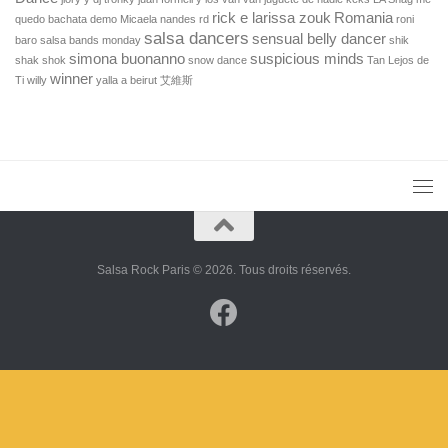
rick e larissa zouk
Romania
quedo bachata demo
Micaela
nandes
rd
roni
salsa dancers
sensual belly dancer
baro
salsa bands monday
shik
simona buonanno
suspicious minds
shak shok
snow dance
Tan Lejos de
winner
Ti
willy
yalla a beirut
艾維斯
Salsa Rock Paris © 2026. Tous droits réservés.