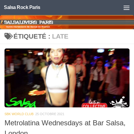
Salsa Rock Paris
Skip to content
ÉTIQUETÉ :
LATE
SBK WORLD CLUB
25 OCTOBRE 2021
Metrolatina Wednesdays at Bar Salsa,
London