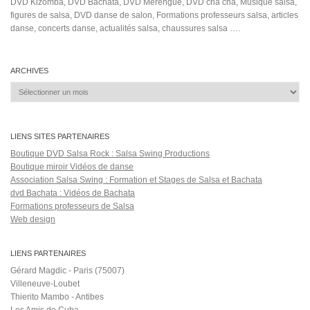
DVD Kizomba, DVD Bachata, DVD Merengue, DVD cha cha, Musique salsa,
figures de salsa, DVD danse de salon, Formations professeurs salsa, articles
danse, concerts danse, actualités salsa, chaussures salsa ….
ARCHIVES
Archives
LIENS SITES PARTENAIRES
Boutique DVD Salsa Rock : Salsa Swing Productions
Boutique miroir Vidéos de danse
Association Salsa Swing : Formation et Stages de Salsa et Bachata
dvd Bachata : Vidéos de Bachata
Formations professeurs de Salsa
Web design
LIENS PARTENAIRES
Gérard Magdic - Paris (75007)
Villeneuve-Loubet
Thierito Mambo - Antibes
Les Amis de Cuba