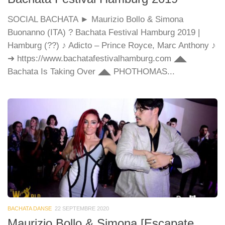
SOCIAL BACHATA ► Maurizio Bollo & Simona
Buonanno (ITA) ? Bachata Festival Hamburg 2019 |
Hamburg (??) ♪ Adicto – Prince Royce, Marc Anthony ♪
➜ https://www.bachatafestivalhamburg.com ◢◣
Bachata Is Taking Over ◢◣ PHOTHOMAS...
BACHATA DANSE
22 SEPTEMBRE 2020
Maurizio Bollo & Simona [Escapate