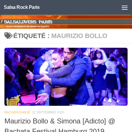
Salsa Rock Paris
Skip to content
ÉTIQUETÉ :
MAURIZIO BOLLO
BACHATA DANSE
22 SEPTEMBRE 2020
Maurizio Bollo & Simona [Adicto] @
Bachata Festival Hamburg 2019