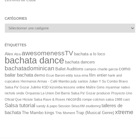
CATÉGORIES
Catégories
ÉTIQUETTES
awesomenessTV
Alex
bachata a lo loco
Alza
bachata dance
bachata dancers
bachatadominican
como
Ballet Auditions
campos
charlie garcia
bailar bachata
demo
film entier
Ecue Baroni
eddy tusa
ema
hank and
cupcakes
Hermanos Armas - Café Mambo
judy santos
Julian Y Su Combo Bravo
Salsa Pa' Gozar
Julinho KSD
kizomba lessons online
Maître Gims
myanmar
nativo
nichols
ondix
Orquesta La Union Del Barrio Salsa Pa' Gozar
producer
Proyecto Uno
records
Oficial
Que Hiciste Salsa
Rave & Roses
rompe colchon
salsa 1988 cast
Salsa tutorial
talleres de
sandy & papo
Session
SiriusXM
studiomrg
xtreme
bachata
The Mambo kings
Trap (Musical Genre)
This Moment