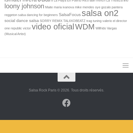
La Playa En Puerto Rico
latin french
La Tristeza
lino
loony johnson
Maite
maria ivanova
mike mendes
oye gozalo
pantera
salsa on2
SalsaFocus
reggeton
salsa dancing for beginners
social dance salsa
SORRY REMIX
TALIIXOBEATZ
trag
tuning
valerio el director
video oficial
WDM
one republic
victor
Wilfrido Vargas
(Musical Artist)
Salsa Rock Paris © 2026. Tous droits réservés.