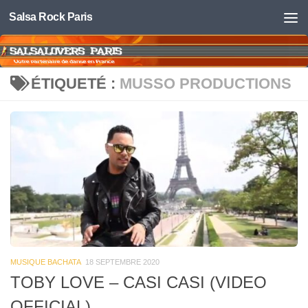
Salsa Rock Paris
Skip to content
ÉTIQUETÉ :
MUSSO PRODUCTIONS
MUSIQUE BACHATA
18 SEPTEMBRE 2020
TOBY LOVE – CASI CASI (VIDEO
OFFICIAL)