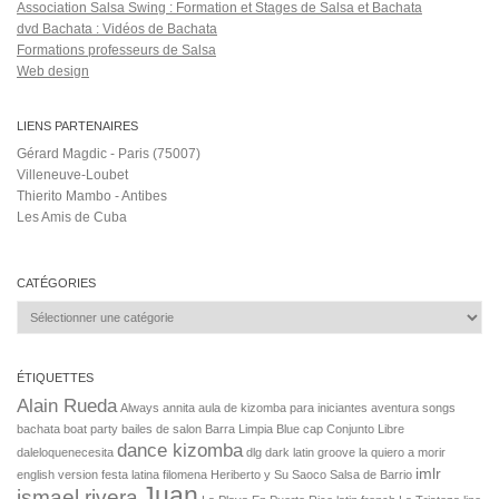
Association Salsa Swing : Formation et Stages de Salsa et Bachata
dvd Bachata : Vidéos de Bachata
Formations professeurs de Salsa
Web design
LIENS PARTENAIRES
Gérard Magdic - Paris (75007)
Villeneuve-Loubet
Thierito Mambo - Antibes
Les Amis de Cuba
CATÉGORIES
Catégories
ÉTIQUETTES
Alain Rueda
Always
annita
aula de kizomba para iniciantes
aventura songs
bachata boat party
bailes de salon
Barra Limpia
Blue
cap
Conjunto Libre
dance kizomba
daleloquenecesita
dlg dark latin groove la quiero a morir
imlr
english version
festa latina
filomena
Heriberto y Su Saoco Salsa de Barrio
Juan
ismael rivera