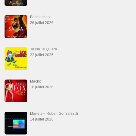
Bochinchosa
26 juillet 2026
Ya No Te Quiero
22 juillet 2026
Macho
18 juillet 2026
Marieta – Ruben Gonzalez Jr
14 juillet 2026