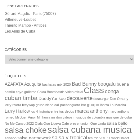
LIENS PARTENAIRES
Gérard Magdic - Paris (75007)
Villeneuve-Loubet
Thierito Mambo - Antibes
Les Amis de Cuba
CATÉGORIES
Catégories
ÉTIQUETTES
Bad Bunny
boogalu
AZAFATA
Azuquita
buena
bachatas mix 2020
Class
conga
castillo
cayo guillemo
Chica Boombastic video oficial
cuban timba
decouverte
DaddyYankee
descargar
Don Omar y
guapo
jerry rivera
fettywap
grupo niche cali pachanguero live
ibarra
La Marcha
marca anthony
Larry Harlow
los 4 historia entre tus dedos
marc anthony
romeo
Mi Buen Amor
Mi Tierra
mr don videos
musicos de colombia
musique de cuba
salsa ballo
No Me Canso 2022
Ojala Que Llueva Cafe
presentacion
Que Linda
salsa cubana musica
salsa choke
salsa y tropical
salsa partnework
salsaon
tes
trip
VOL.11
world street