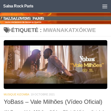
Salsa Rock Paris
Skip to content
ÉTIQUETÉ :
MWANAKATXÓKWE
MUSIQUE KIZOMBA
19 OCTOBRE 2021
YoBass – Vale Milhões (Vídeo Oficial)