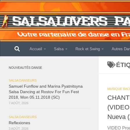
Skip to content
Accueil
Salsa
Rock et Swing
Autres Da
ÉTI
NOUVEAUTÉS DANSE
SALSA DANSEURS
Samuel Funflow and Marina Pyatnitsyna
MUSIQUE BAC
Salsa Dancing at Rostov For Fun Fest
CHANT
2018, Mon 05.11.2018 (SC)
7 AOÛT, 2026
(VIDEO
Nueva (
SALSA DANSEURS
Reflexiones
VIDEO Pro
3 AOÛT, 2026