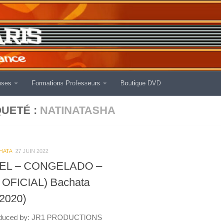
nses
Formations Professeurs
Boutique DVD
QUETÉ :
NATINATASHA
HATA
27 JUIN 2022
EL – CONGELADO –
 OFICIAL) Bachata
2020)
duced by: JR1 PRODUCTIONS