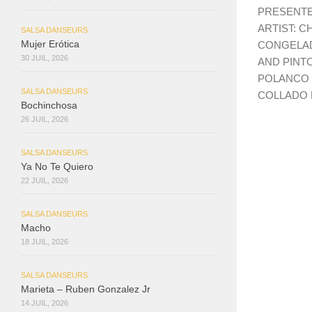
PRESENTE
ARTIST: 
SALSA DANSEURS
CONGELAD
Mujer Erótica
30 JUIL, 2026
AND PINT
POLANCO 
SALSA DANSEURS
COLLADO P
Bochinchosa
26 JUIL, 2026
SALSA DANSEURS
Ya No Te Quiero
22 JUIL, 2026
SALSA DANSEURS
Macho
18 JUIL, 2026
SALSA DANSEURS
Marieta – Ruben Gonzalez Jr
14 JUIL, 2026