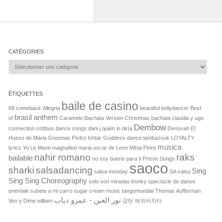
CATÉGORIES
Catégories
ÉTIQUETTES
baile de casino
68 comeback
Allegria
beautiful bellydancer
Best
brasil anthem
of
Caramelo Bachata Version
Christmas bachata
claudia y ugo
Dembow
connection
cottbus
dance songs
dani j quién lo diría
Denovah
El
Hueso de Maria
Gnonnas Pedro
Ishtar Goddess dance
lambazouk
LOYALTY
musica
lyrics Yo Le Menti
magnafied
maria oscar de Leon
Mihai Petre
nahir romano
raks
bailable
no soy bueno para ti
Prison Songs
saoco
sharki
salsadancing
Sing
salsa monday
SA salsa
Sing Sing Choreography
solo son miradas tronky
spectacle de danse
orientale
subete a mi carro
sugar cream music
tangomundial
Thomas Aufferman
نور العين - عمرو دياب
Ven y Dime
william
강턴
해외바차타