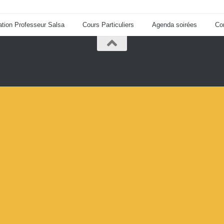
tion Professeur Salsa
Cours Particuliers
Agenda soirées
Co