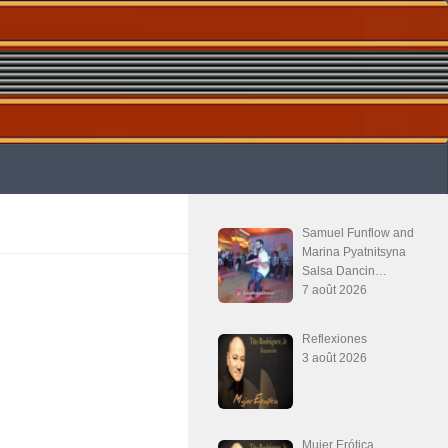
Samuel Funflow and
Marina Pyatnitsyna
Salsa Dancin…
7 août 2026
Reflexiones
3 août 2026
Mujer Erótica