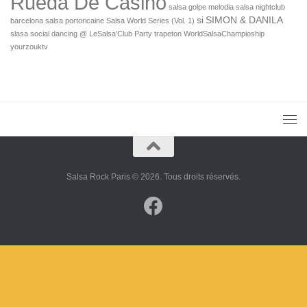
Rueda De Casino
salsa golpe melodia
salsa nightclub
si
SIMON & DANILA
barcelona
salsa portoricaine
Salsa World Series (Vol. 1)
slasa
social dancing @ LeSalsa'Club Party
trapeton
WorldSalsaChampioship
yourzouktv
Salsa Rock Paris © 2026. Tous droits réservés.