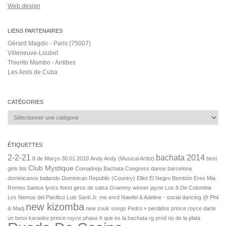
Web design
LIENS PARTENAIRES
Gérard Magdic - Paris (75007)
Villeneuve-Loubet
Thierito Mambo - Antibes
Les Amis de Cuba
CATÉGORIES
Catégories
ÉTIQUETTES
2-2-21
bachata 2014
8 de Março
30.01.2010
Andy Andy (Musical Artist)
best
Club Mystique
girls
bts
Comadreja Bachata Congress
danse barcelona
dominicanos bailando
Dominican Republic (Country)
Elliot
El Negro Bembón
Eres Mia
Romeo Santos lyrics
feest
giros de salsa
Grammy winner
jayne
Los 8 De Colombia
Los Nemus del Pacifico
Luis Santi Jr.
me enrd
Nawfel & Adeline - social dancing @ Phil
new kizomba
& Madj
new zouk songs
Pedro »
perdidos
prince royce darte
un beso karaoke
prince royce phase II
que es la bachata
rg prod
rio de la plata