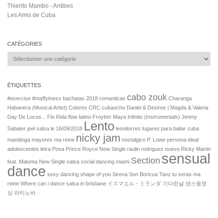
Thierito Mambo - Antibes
Les Amis de Cuba
CATÉGORIES
Catégories
ÉTIQUETTES
cabo zouk
#exercise
#maffytness
bachatas 2018 romanticas
Charanga
Habanera (Musical Artist)
Colores
CRC
cubaocho
Daniel & Desiree | Magda & Valeria
Day
De Locos...
Flo Rida
flow latino
Froyber Maya
Infinito (Instrumentals)
Jimmy
Lento
Sabater
joel salsa
le 16/09/2018
leonitorres
lugares para bailar cuba
nicky jam
mandinga mayores
ma reine
nostalgico
P. Lowe
persona ideal
adolescentes letra
Posa
Prince Royce New Single
raulin rodriguez nuevo
Ricky Martin
sensual
Section
feat. Maluma New Single
salsa social dancing miami
dance
sexy dancing
shape of you
Sirena
Son Boricua
Tanz
tu seras ma
reine
Where can i dance salsa in brisbane
イスマエル・ミランダ
기다린날
댄스동영
상
라티노바