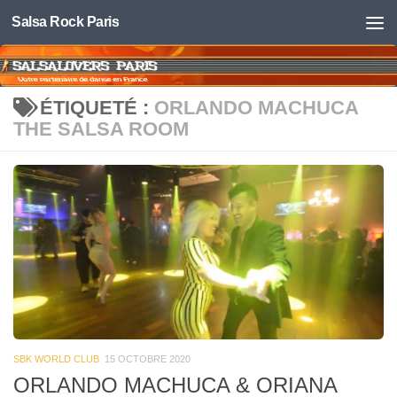
Salsa Rock Paris
Skip to content
ÉTIQUETÉ :
ORLANDO MACHUCA
THE SALSA ROOM
SBK WORLD CLUB
15 OCTOBRE 2020
ORLANDO MACHUCA & ORIANA