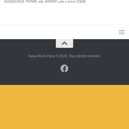
suspicious minds
winner
willy
yalla a beirut
艾維斯
Salsa Rock Paris © 2026. Tous droits réservés.