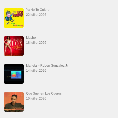
Ya No Te Quiero
22 juillet 2026
Macho
18 juillet 2026
Marieta – Ruben Gonzalez Jr
14 juillet 2026
Que Suenen Los Cueros
10 juillet 2026