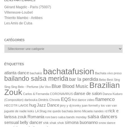
LIENS PARTENAIRES
Gérard Magdic - Paris (75007)
Villeneuve-Loubet
Thierito Mambo - Antibes
Les Amis de Cuba
CATÉGORIES
Catégories
ÉTIQUETTES
bachatafusion
atlanta dance
bachakiz
Bachata vivo preso
bailando salsa merida
bar la perdida
Bebo Best Sing
Brazilian
Blue Blood Music
Sing Sing
Belo - Perfume (Ao Vivo
Zouk
danse de salon
Carlos & Fernanda
CORONAVIRUS
Danza Kuduro
EQS
flamenco
(Composition)
darbouka
Dimitris Chronis
first dance video
hug
Jazz Dance
HECOTR LAVOE
jiory y dj tronky
juan formell y los van van
rick e
juguete de nadie
keks
LA Shag
me quedo bachata demo
Micaela
nandes
rd
salsa dancers
larissa zouk
Romania
roni baro
salsa bands monday
sensual belly dancer
simona buonanno
shik shak shok
snow dance