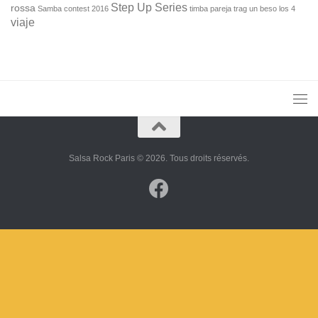
Step Up Series
rossa
Samba contest 2016
timba pareja
trag
un beso los 4
viaje
Salsa Rock Paris © 2026. Tous droits réservés.