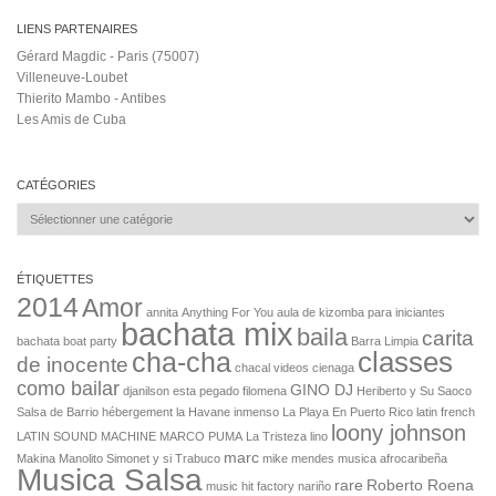
LIENS PARTENAIRES
Gérard Magdic - Paris (75007)
Villeneuve-Loubet
Thierito Mambo - Antibes
Les Amis de Cuba
CATÉGORIES
Catégories
ÉTIQUETTES
2014
Amor
annita
Anything For You
aula de kizomba para iniciantes
bachata mix
baila
carita
bachata boat party
Barra Limpia
cha-cha
classes
de inocente
chacal videos
cienaga
como bailar
GINO DJ
djanilson
esta pegado
filomena
Heriberto y Su Saoco
Salsa de Barrio
hébergement la Havane
inmenso
La Playa En Puerto Rico
latin french
loony johnson
LATIN SOUND MACHINE MARCO PUMA
La Tristeza
lino
marc
Makina
Manolito Simonet y si Trabuco
mike mendes
musica afrocaribeña
Musica Salsa
rare
Roberto Roena
music hit factory
nariño