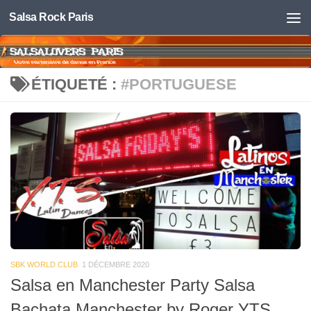
Salsa Rock Paris
Skip to content
ÉTIQUETÉ :
#PORTUGUESE
SBK WORLD CLUB
1 DÉCEMBRE 2020
Salsa en Manchester Party Salsa
Bachata Manchester by Roger YTS