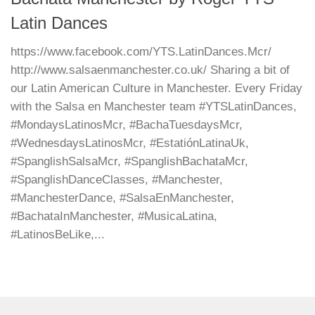
Latin Dances
https://www.facebook.com/YTS.LatinDances.Mcr/
http://www.salsaenmanchester.co.uk/ Sharing a bit of
our Latin American Culture in Manchester. Every Friday
with the Salsa en Manchester team #YTSLatinDances,
#MondaysLatinosMcr, #BachaTuesdaysMcr,
#WednesdaysLatinosMcr, #EstatiónLatinaUk,
#SpanglishSalsaMcr, #SpanglishBachataMcr,
#SpanglishDanceClasses, #Manchester,
#ManchesterDance, #SalsaEnManchester,
#BachataInManchester, #MusicaLatina,
#LatinosBeLike,...