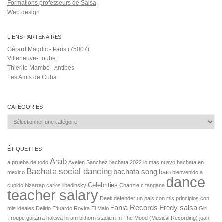
Formations professeurs de Salsa
Web design
LIENS PARTENAIRES
Gérard Magdic - Paris (75007)
Villeneuve-Loubet
Thierito Mambo - Antibes
Les Amis de Cuba
CATÉGORIES
Catégories
ÉTIQUETTES
Arab
a prueba de todo
Ayelen Sanchez
bachata 2022 lo mas nuevo
bachata en
Bachata social dancing
bachata song
baro
mexico
bienvenido a
dance
Celebrities
cupido
bizarrap
carlos libedinsky
Chanzie
c tangana
teacher salary
Deeb
defender un pais con mis principios con
Fania Records
Fredy salsa
mis ideales
Delirio
Eduardo Rovira
El Malo
Girl
Troupe
guitarra
halewa
hiram bithorn stadium
In The Mood (Musical Recording)
juan