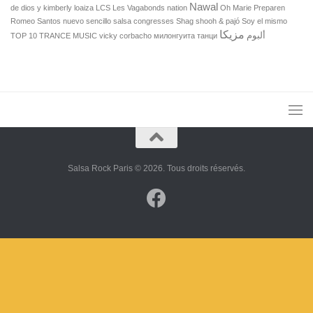
Nawal
de dios y kimberly loaiza
LCS
Les Vagabonds
nation
Oh Marie
Preparen
Romeo Santos nuevo sencillo
salsa congresses
Shag
shooh & pajó
Soy el mismo
مزيكا
ألبوم
TOP 10 TRANCE MUSIC
vicky corbacho
милонгуита
танци
Salsa Rock Paris © 2026. Tous droits réservés.