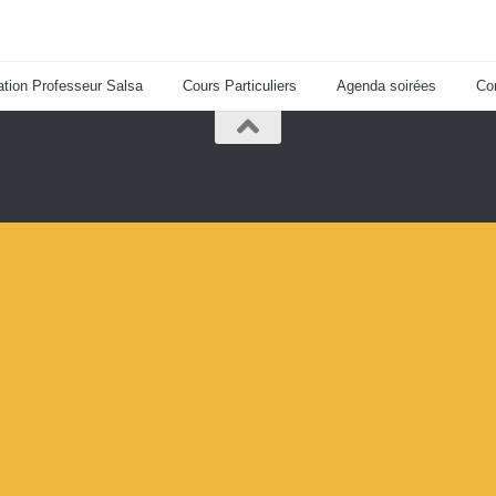
tion Professeur Salsa
Cours Particuliers
Agenda soirées
Co