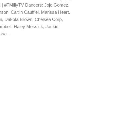
 | #TMillyTV Dancers: Jojo Gomez,
on, Caitlin Cauffiel, Marissa Heart,
, Dakota Brown, Chelsea Corp,
pbell, Haley Messick, Jackie
sa...