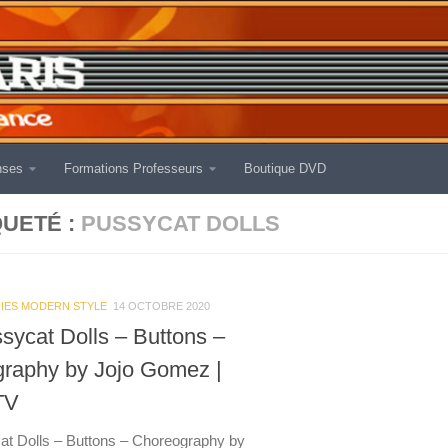
nses
Formations Professeurs
Boutique DVD
QUETÉ :
PUSSYCAT DOLLS
IES MODERN STYLE
14 OCTOBRE 2020
sycat Dolls – Buttons –
raphy by Jojo Gomez |
TV
t Dolls – Buttons – Choreography by