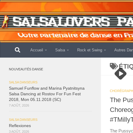
Skip to content
Accueil
Salsa
Rock et Swing
Autres Da
ÉTI
NOUVEAUTÉS DANSE
SALSA DANSEURS
Samuel Funflow and Marina Pyatnitsyna
CHORÉGRAPH
Salsa Dancing at Rostov For Fun Fest
The Pus
2018, Mon 05.11.2018 (SC)
7 AOÛT, 2026
Choreog
#TMilly
SALSA DANSEURS
Reflexiones
The Pussyca
3 AOÛT, 2026