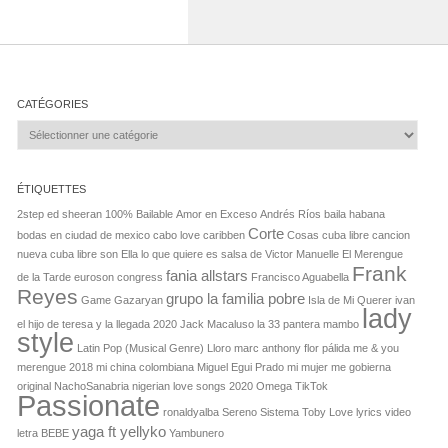
CATÉGORIES
Catégories
ÉTIQUETTES
2step ed sheeran
100% Bailable
Amor en Exceso
Andrés Ríos
baila habana
Corte
bodas en ciudad de mexico
cabo love
caribben
Cosas
cuba libre cancion
nueva
cuba libre son
Ella lo que quiere es salsa de Victor Manuelle
El Merengue
Frank
fania allstars
de la Tarde
euroson congress
Francisco Aguabella
Reyes
grupo la familia pobre
Game
Gazaryan
Isla de Mi Querer
ivan
lady
el hijo de teresa y la llegada 2020
Jack Macaluso
la 33 pantera mambo
style
Latin Pop (Musical Genre)
Lloro
marc anthony flor pálida
me & you
merengue 2018
mi china colombiana
Miguel Egui Prado
mi mujer me gobierna
original
NachoSanabria
nigerian love songs 2020
Omega TikTok
Passionate
ronaldyalba
Sereno
Sistema
Toby Love lyrics
video
yaga ft yellyko
letra BEBE
Yambunero