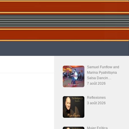
Samuel Funflow and
Marina Pyatnitsyna
Salsa Dancin…
7 août 2026
Reflexiones
3 août 2026
Mujer Erótica