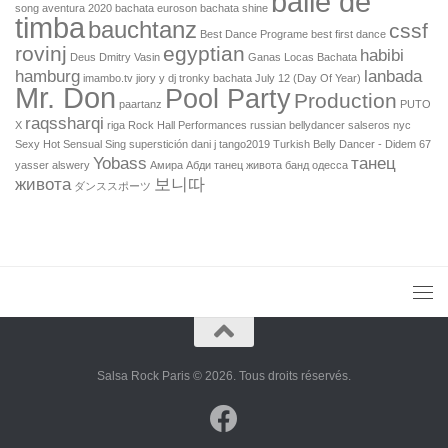
baile de
song
aventura 2020
bachata euroson
bachata shine
timba
bauchtanz
cssf
Best Dance Programe
best first dance
rovinj
egyptian
habibi
Deus
Dmitry Vasin
Ganas Locas Bachata
hamburg
lanbada
imambo.tv
jiory y dj tronky bachata
July 12 (Day Of Year)
Mr. Don
Pool Party
Production
paartanz
PUTO
raqssharqi
X
riga
Rock Hall Performances
russian bellydancer
salseros nyc
Sexy Hot Sensual
Sing
superstición dani j
tango2019
Turkish Belly Dancer - Didem 67
Yobass
танец
yasser alswery
Амира Абди танец живота
банд одесса
живота
보니따
ダンススポーツ
Salsa Rock Paris © 2026. Tous droits réservés.