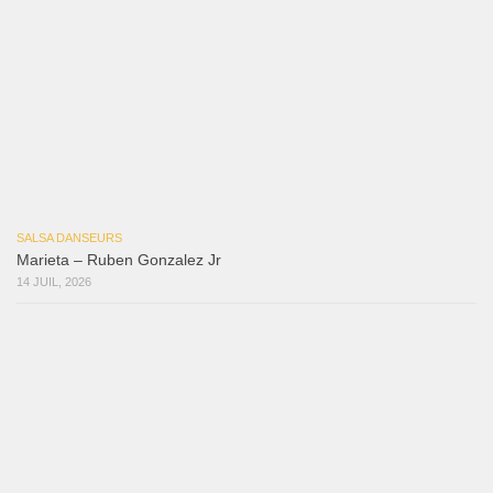
Las Malas Lenguas
2 juillet 2026
La Tumba
28 juin 2026
Aprovechate
24 juin 2026
Teu Feitiço-Kizomba (Official 2026)
21 juin 2026