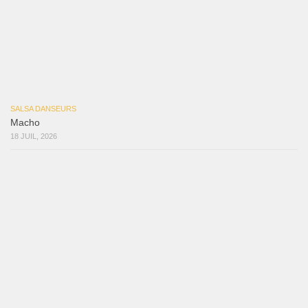
Macho
18 juillet 2026
Marieta – Ruben Gonzalez Jr
14 juillet 2026
Que Suenen Los Cueros
10 juillet 2026
Que Te Has Creído Tu
6 juillet 2026