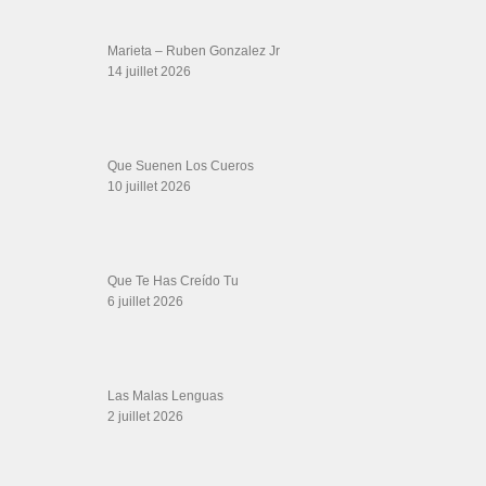
Les Amis de Cuba
CATÉGORIES
Catégories
ÉTIQUETTES
Adalberto
#Paris #France #Swing #DancinginParis #French
abdel y lety 2022
Alvarez
ana guerreiro
Arya
AZAFATA REMIX
Belleza
calm down
choreo
como seras tu
El Chaval Hablame De Ti
estilosunidos
fever bachata
Gabino Pampini
Y Ahora la Tremenda Salsa de Hernan Gutierrez y Su Orquesta - EP Las Cuarentas
ip video production
Grupo La Libertad Sabroso Guaguanco
Jay
LS
luis
Kim
Johnny Polanco y Su Conjunto Amistad
kewin kosmos
segura
mandinga
Marvin Zouk
me enamore de una persona ideal salsa
MOCINHO
musica romantica
Nikita Antsukhskiy
oscar pitin sanchez y su
orquesta
palabras
payasos romeo santos
QUIEREME UN POQUITO
SALSA DFW
salsanama
salsanerd
SALSA ROMANTICA 2020
Siendo
The Latin Brothers (Musical Artist)
thomas y sara
tu sonrisa oficial
utopia
Vea
дмитрий ландман
취미
romeo
yoannis tamayo
женский стиль