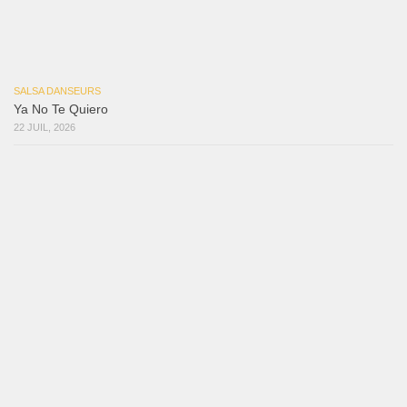
Reflexiones
3 août 2026
Mujer Erótica
30 juillet 2026
Bochinchosa
26 juillet 2026
Ya No Te Quiero
22 juillet 2026