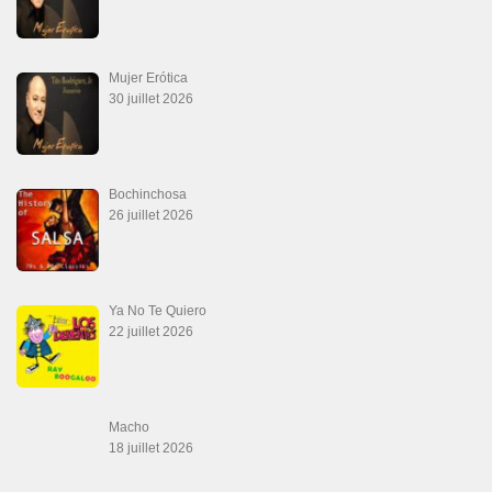
DVD Kizomba, DVD Bachata, DVD Merengue, DVD cha cha, Musique salsa,
figures de salsa, DVD danse de salon, Formations professeurs salsa, articles
danse, concerts danse, actualités salsa, chaussures salsa ….
ARCHIVES
Archives
LIENS SITES PARTENAIRES
Boutique DVD Salsa Rock : Salsa Swing Productions
Boutique miroir Vidéos de danse
Association Salsa Swing : Formation et Stages de Salsa et Bachata
dvd Bachata : Vidéos de Bachata
Formations professeurs de Salsa
Web design
LIENS PARTENAIRES
Gérard Magdic - Paris (75007)
Villeneuve-Loubet
Thierito Mambo - Antibes