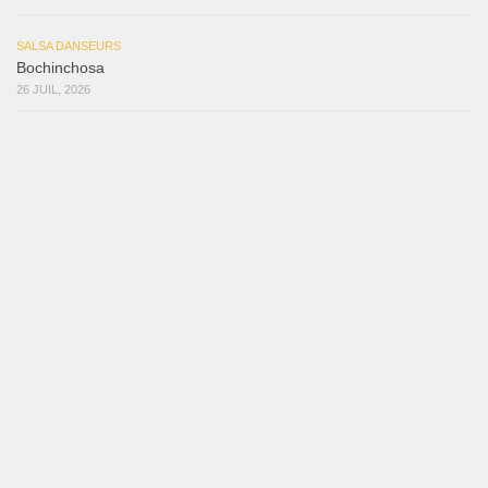
SALSA DANSEURS
Bochinchosa
26 JUIL, 2026
SALSA DANSEURS
Ya No Te Quiero
22 JUIL, 2026
SALSA DANSEURS
Macho
18 JUIL, 2026
SALSA DANSEURS
Marieta – Ruben Gonzalez Jr
14 JUIL, 2026
SALSA DANSEURS
Que Suenen Los Cueros
10 JUIL, 2026