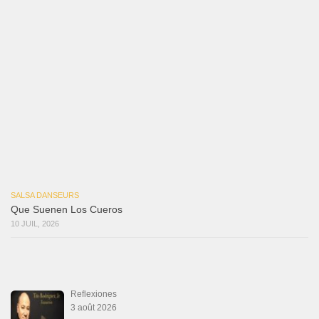
Canguil
20 juin 2026
Descarga Guaguancó
16 juin 2026
Werever Y Sus Estrellas – Que Dichoso Es
Sa…
12 juin 2026
SALSALOVERS PARIS
Salsa Rock Paris
: Toute la danse Salsa et Rock en France, DVD Salsa et
rock 6 temps, DVD Valse, Vidéos Tango, Paso Doble, DVD salsa cubaine,