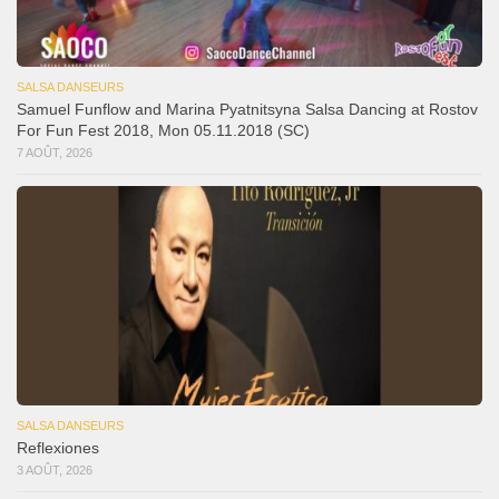
SALSA DANSEURS
Samuel Funflow and Marina Pyatnitsyna Salsa Dancing at Rostov
For Fun Fest 2018, Mon 05.11.2018 (SC)
7 AOÛT, 2026
SALSA DANSEURS
Reflexiones
3 AOÛT, 2026