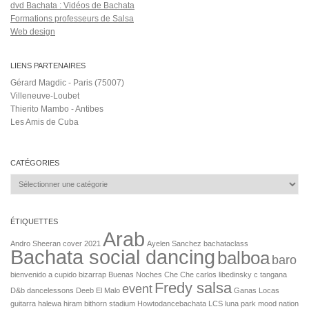
dvd Bachata : Vidéos de Bachata
Formations professeurs de Salsa
Web design
LIENS PARTENAIRES
Gérard Magdic - Paris (75007)
Villeneuve-Loubet
Thierito Mambo - Antibes
Les Amis de Cuba
CATÉGORIES
Catégories
ÉTIQUETTES
Arab
Andro Sheeran cover 2021
Ayelen Sanchez
bachataclass
Bachata social dancing
balboa
baro
bienvenido a cupido
bizarrap
Buenas Noches Che Che
carlos libedinsky
c tangana
Fredy salsa
event
D&b
dancelessons
Deeb
El Malo
Ganas Locas
guitarra
halewa
hiram bithorn stadium
Howtodancebachata
LCS
luna park
mood
nation