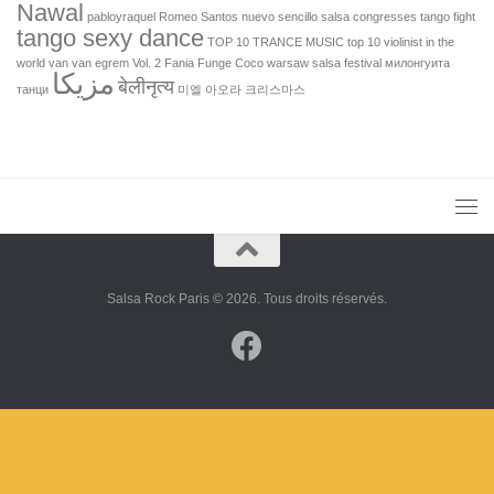
Nawal
pabloyraquel
Romeo Santos nuevo sencillo
salsa congresses
tango fight
tango sexy dance
TOP 10 TRANCE MUSIC
top 10 violinist in the
world
van van egrem
Vol. 2 Fania Funge Coco
warsaw salsa festival
милонгуита
مزيكا
बेलीनृत्य
танци
미엘
아오라
크리스마스
Salsa Rock Paris © 2026. Tous droits réservés.