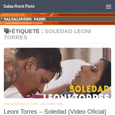
Salsa Rock Paris
Skip to content
ÉTIQUETÉ :
SOLEDAD LEONI
TORRES
LIVE SESSIONS ET CLIPS
1 OCTOBRE 2020
Leoni Torres – Soledad (Video Oficial)