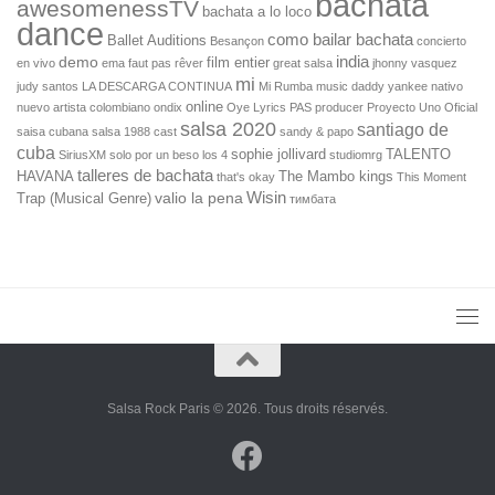
bachata
awesomenessTV
bachata a lo loco
dance
como bailar bachata
Ballet Auditions
Besançon
concierto
india
demo
film entier
en vivo
ema
faut pas rêver
great salsa
jhonny vasquez
mi
judy santos
LA DESCARGA CONTINUA
Mi Rumba
music daddy yankee
nativo
online
nuevo artista colombiano
ondix
Oye Lyrics
PAS
producer
Proyecto Uno Oficial
salsa 2020
santiago de
saisa cubana
salsa 1988 cast
sandy & papo
cuba
sophie jollivard
TALENTO
SiriusXM
solo por un beso los 4
studiomrg
talleres de bachata
HAVANA
The Mambo kings
that's okay
This Moment
Wisin
valio la pena
Trap (Musical Genre)
тимбата
Salsa Rock Paris © 2026. Tous droits réservés.