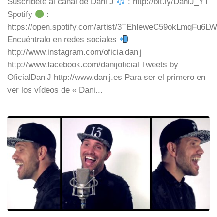
Suscríbete al canal de Dani J
: http://bit.ly/DaniJ_YT
Spotify
:
https://open.spotify.com/artist/3TEhIeweC59okLmqFu6L
Encuéntralo en redes sociales
http://www.instagram.com/oficialdanij
http://www.facebook.com/danijoficial Tweets by
OficialDaniJ http://www.danij.es Para ser el primero en
ver los vídeos de « Dani...