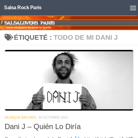
Salsa Rock Paris
Skip to content
ÉTIQUETÉ :
TODO DE MI DANI J
MUSIQUE BACHATA
30 OCTOBRE 2021
Dani J – Quién Lo Diría