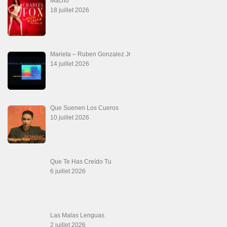
Macho
18 juillet 2026
Marieta – Ruben Gonzalez Jr
14 juillet 2026
Que Suenen Los Cueros
10 juillet 2026
Que Te Has Creído Tu
6 juillet 2026
Las Malas Lenguas
2 juillet 2026