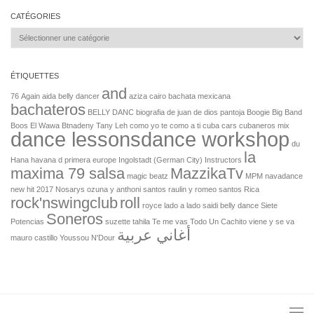
CATÉGORIES
Catégories
ÉTIQUETTES
and
76
Again
aida belly dancer
aziza cairo
bachata mexicana
bachateros
BELLY DANC
biografia de juan de dios pantoja
Boogie Big Band
Boos El Wawa
Btnadeny Tany Leh
como yo te como a ti
cuba cars
cubaneros mix
dance lessonsdance workshop
du
la
Hana
havana d primera europe
Ingolstadt (German City)
Instructors
maxima 79 salsa
MazzikaTv
magic beatz
MPM
navadance
new hit 2017
Nosarys
ozuna y anthoni santos
raulin y romeo santos
Rica
rock'nswingclub
roll
royce lado a lado
saidi belly dance
Siete
Soneros
Potencias
suzette
tahila
Te me vas
Todo
Un Cachito
viene y se va
أغاني عربية
mauro castillo
Youssou N'Dour