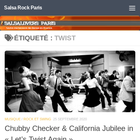
Salsa Rock Paris
Skip to content
ÉTIQUETÉ :
TWIST
MUSIQUE
/
ROCK ET SWING
25 SEPTEMBRE 2020
Chubby Checker & California Jubilee in
« Let’s Twist Again »