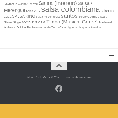
Salsa (Interest)
Salsa /
Rhythm Is Gonna Get You
salsa colombiana
Merengue
salsa en
Salsa 2017
santos
SALSA KING
cuba
salsa no comercial
Sergio George's Salsa
Timba (Musical Genre)
Giants Single
SOCIALDANCING
Traditional
Authentic Original Bachata
tremenda
Turn off the Lights
yo la queria
évasion
Salsa Rock Paris © 2026. Tous droits réservés.