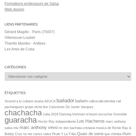
Formations professeurs de Salsa
Web design
LIENS PARTENAIRES
Gérard Magdic - Paris (75007)
Villeneuve-Loubet
Thierito Mambo - Antibes
Les Amis de Cuba
CATÉGORIES
Catégories
ÉTIQUETTES
bailador
bailarin
3sound
a lo cubano
avana
AZUCA
calicocalicolombia
cali
pachanguero grupo niche live
Canciones De Javier Vazquez
chachacha
cuba 2018
Dancing Irishman
el boom
escuchar
Grenoble
guaracha
Los Hacheros
Hector Rey
independiente
marc anthony
marc anthony vevo
salsa mix
mr don bachata cristiana
musica de Richie Ray &
Quais de seine
rhum
Bobby Cruz
no me canso salsa
Pirulo Y La Tribu
que chimba