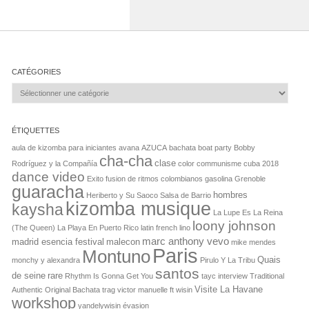
CATÉGORIES
Catégories
ÉTIQUETTES
aula de kizomba para iniciantes
avana
AZUCA
bachata boat party
Bobby
cha-cha
clase
Rodríguez y la Compañía
color
communisme
cuba 2018
dance video
Exito
fusion de ritmos colombianos
gasolina
Grenoble
guaracha
hombres
Heriberto y Su Saoco Salsa de Barrio
kizomba musique
kaysha
La Lupe Es La Reina
loony johnson
(The Queen)
La Playa En Puerto Rico
latin french
lino
marc anthony vevo
madrid esencia festival
malecon
mike mendes
Paris
Montuno
Quais
monchy y alexandra
Pirulo Y La Tribu
santos
de seine
rare
Rhythm Is Gonna Get You
tayc interview
Traditional
Visite La Havane
Authentic Original Bachata
trag
victor manuelle ft wisin
workshop
yandelywisin
évasion