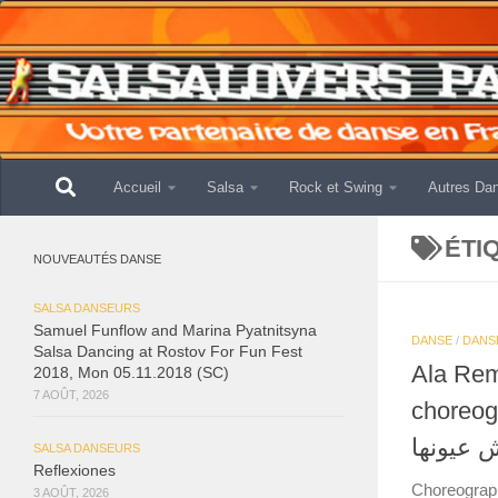
Skip to content
Accueil
Salsa
Rock et Swing
Autres Da
ÉTI
NOUVEAUTÉS DANSE
SALSA DANSEURS
Samuel Funflow and Marina Pyatnitsyna
DANSE
/
DANS
Salsa Dancing at Rostov For Fun Fest
Ala Rem
2018, Mon 05.11.2018 (SC)
7 AOÛT, 2026
choreog
على رمش
SALSA DANSEURS
Reflexiones
Choreograp
3 AOÛT, 2026