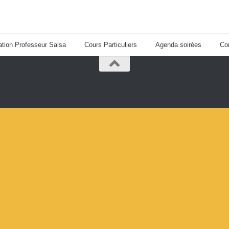
tion Professeur Salsa
Cours Particuliers
Agenda soirées
Co