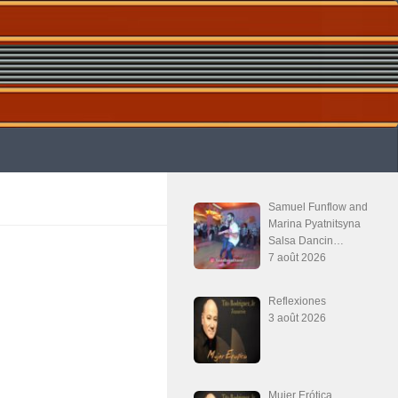
Samuel Funflow and
Marina Pyatnitsyna
Salsa Dancin…
7 août 2026
Reflexiones
3 août 2026
Mujer Erótica