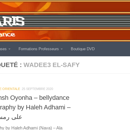
nses
Formations Professeurs
Boutique DVD
QUETÉ :
WADEE3 EL-SAFY
E ORIENTALE
25 SEPTEMBRE 2020
sh Oyonha – bellydance
raphy by Haleh Adhami –
 عيونها
hy by Haleh Adhami (Nava) – Ala