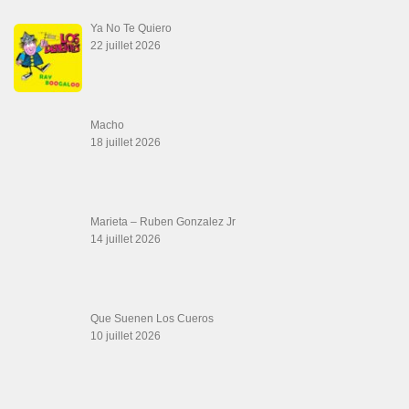
Ya No Te Quiero
22 juillet 2026
Macho
18 juillet 2026
Marieta – Ruben Gonzalez Jr
14 juillet 2026
Que Suenen Los Cueros
10 juillet 2026