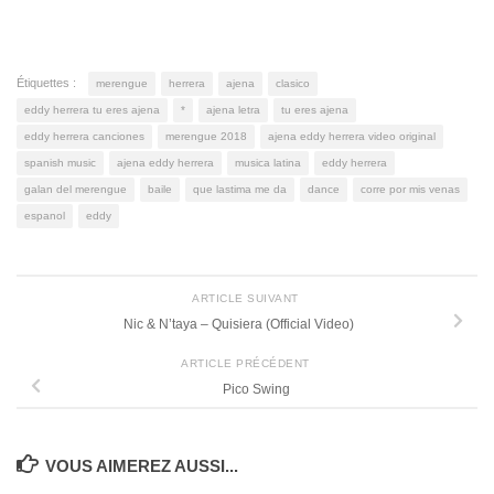
Étiquettes :
merengue
herrera
ajena
clasico
eddy herrera tu eres ajena
*
ajena letra
tu eres ajena
eddy herrera canciones
merengue 2018
ajena eddy herrera video original
spanish music
ajena eddy herrera
musica latina
eddy herrera
galan del merengue
baile
que lastima me da
dance
corre por mis venas
espanol
eddy
ARTICLE SUIVANT
Nic & N’taya – Quisiera (Official Video)
ARTICLE PRÉCÉDENT
Pico Swing
VOUS AIMEREZ AUSSI...