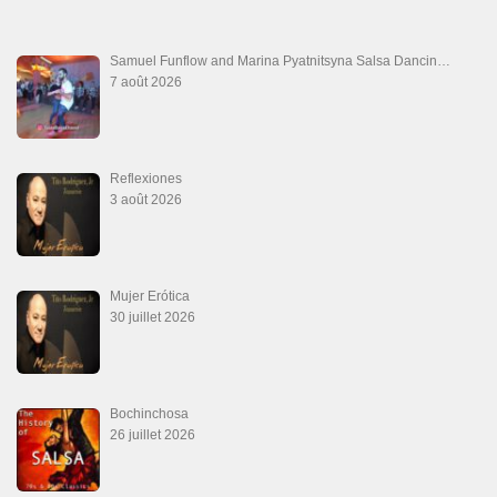
Samuel Funflow and Marina Pyatnitsyna Salsa Dancin…
7 août 2026
Reflexiones
3 août 2026
Mujer Erótica
30 juillet 2026
Bochinchosa
26 juillet 2026