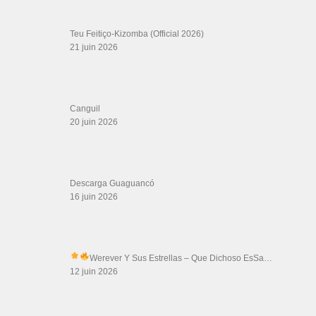
Association Salsa Swing : Formation et Stages de Salsa et Bachata
dvd Bachata : Vidéos de Bachata
Formations professeurs de Salsa
Web design
LIENS PARTENAIRES
Gérard Magdic - Paris (75007)
Villeneuve-Loubet
Thierito Mambo - Antibes
Les Amis de Cuba
CATÉGORIES
Catégories
ÉTIQUETTES
casino
Argentino
cayo coco
90s
Advanced Tango
backwards
chantel
dancer
CR
dakota romero
collado
Cordova
el charangón
electro
free style
elsalvador
Gente Chévere
Internashonal
las cosas que te pido leoni torres
Leader's Enganche Revisited
lo mejor de la salsa
Los 4 reguetón Cuba 2020
Los