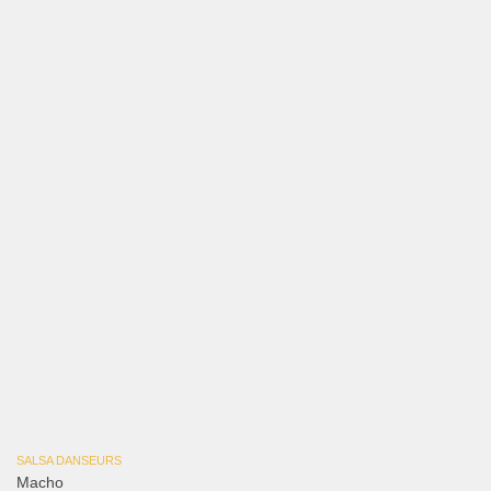
SALSA DANSEURS
Macho
18 JUIL, 2026