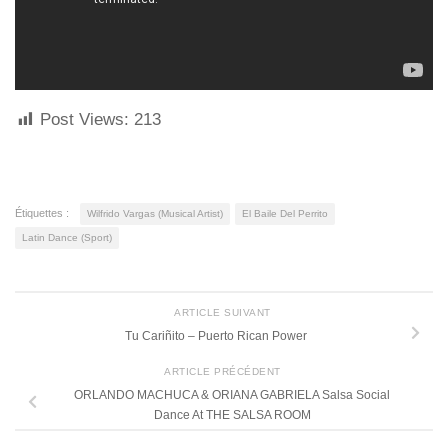
Post Views:
213
Étiquettes :
Wilfrido Vargas (Musical Artist)
El Baile Del Perrito
Latin Dance (Sport)
ARTICLE SUIVANT
Tu Cariñito – Puerto Rican Power
ARTICLE PRÉCÉDENT
ORLANDO MACHUCA & ORIANA GABRIELA Salsa Social
Dance At THE SALSA ROOM