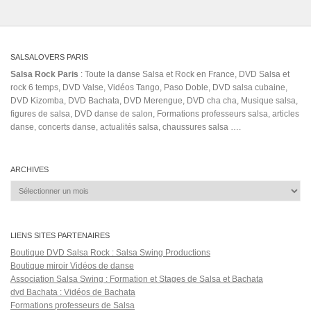
Coleccionistas (Salsa Pura)
Maluma Video Oficial
merengre
merengue 2019
musica
parada
paulo flores
propaganda
quimbara chachi
S2FTzb8oz1Y
seattle
senèn suave
Sexteto
Shakira ft. Maluma Official Video
slow
take
motion demonstration
soledad video oficial
sombrero
tango tanzen
Triple
zona rumbera
Arrastre
voyage privé cuba
you right
Zaire
Salsa Rock Paris © 2026. Tous droits réservés.