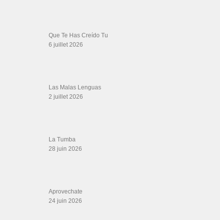
SALSALOVERS PARIS
Salsa Rock Paris
: Toute la danse Salsa et Rock en France, DVD Salsa et
rock 6 temps, DVD Valse, Vidéos Tango, Paso Doble, DVD salsa cubaine,
DVD Kizomba, DVD Bachata, DVD Merengue, DVD cha cha, Musique salsa,
figures de salsa, DVD danse de salon, Formations professeurs salsa, articles
danse, concerts danse, actualités salsa, chaussures salsa ….
ARCHIVES
Archives
LIENS SITES PARTENAIRES
Boutique DVD Salsa Rock : Salsa Swing Productions
Boutique miroir Vidéos de danse