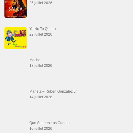
Aprovechate
24 juin 2026
Teu Feitiço-Kizomba (Official 2026)
21 juin 2026
Canguil
20 juin 2026
Descarga Guaguancó
16 juin 2026
Werever Y Sus Estrellas – Que Dichoso Es
Sa…
12 juin 2026