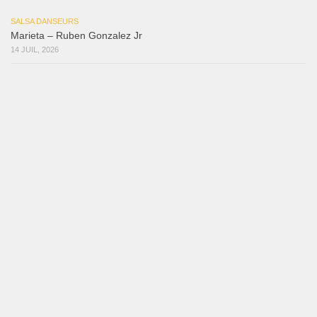
Bochinchosa
26 juillet 2026
Ya No Te Quiero
22 juillet 2026
Macho
18 juillet 2026
Marieta – Ruben Gonzalez Jr
14 juillet 2026