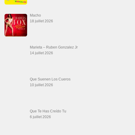
danse, concerts danse, actualités salsa, chaussures salsa ….
ARCHIVES
Archives
LIENS SITES PARTENAIRES
Boutique DVD Salsa Rock : Salsa Swing Productions
Boutique miroir Vidéos de danse
Association Salsa Swing : Formation et Stages de Salsa et Bachata
dvd Bachata : Vidéos de Bachata
Formations professeurs de Salsa
Web design
LIENS PARTENAIRES
Gérard Magdic - Paris (75007)
Villeneuve-Loubet
Thierito Mambo - Antibes
Les Amis de Cuba