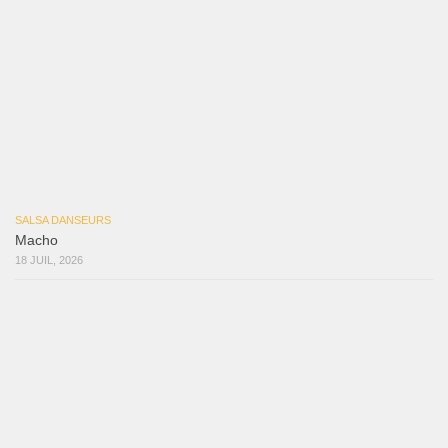
Ya No Te Quiero
22 juillet 2026
Macho
18 juillet 2026
Marieta – Ruben Gonzalez Jr
14 juillet 2026
Que Suenen Los Cueros
10 juillet 2026