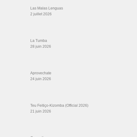
CATÉGORIES
Catégories
ÉTIQUETTES
BACHATAS NUEVAS
bachata rosa
ain't nobody salsa version
baila
baile social
cabo verde
morena kizomba
clases de
Doble
darte un beso
clásica
baile
coreograia
Danse Sportive
Henry Santos
Music
la 33 orquesta la 33
LapDance
Lincoln
mas
Memorial
lo mas escuchado
Los Oscares De Oscar
Maestra
Malecon Habana
nouveauté
Millas
no morira
Orlando Salsa Congress
palabras que matan
SALSA
Pueblo
principe
pub
rescue me bachata
rosario
BEGINNERS
sara lopez kizomba
Sara
sebastian yatra
Stefano
the salsa room tysons
taraxxa
Tromboranga
Germanotta
Solo para Coleccionistas
trumpet
tumba puchunga
ucrania
what you see is
Yo
сальса вечеринка спб
what you get