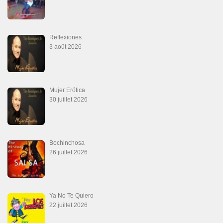
21 juin 2026
Canguil
20 juin 2026
Descarga Guaguancó
16 juin 2026
SALSALOVERS PARIS
Salsa Rock Paris
: Toute la danse Salsa et Rock en France, DVD Salsa et
rock 6 temps, DVD Valse, Vidéos Tango, Paso Doble, DVD salsa cubaine,
DVD Kizomba, DVD Bachata, DVD Merengue, DVD cha cha, Musique salsa,
figures de salsa, DVD danse de salon, Formations professeurs salsa, articles