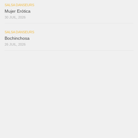
SALSA DANSEURS
Mujer Erótica
30 JUIL, 2026
SALSA DANSEURS
Bochinchosa
26 JUIL, 2026
SALSA DANSEURS
Ya No Te Quiero
22 JUIL, 2026
SALSA DANSEURS
Macho
18 JUIL, 2026
SALSA DANSEURS
Marieta – Ruben Gonzalez Jr
14 JUIL, 2026