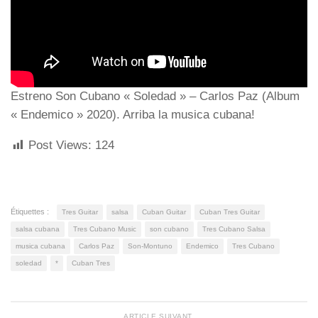
Estreno Son Cubano « Soledad » – Carlos Paz (Album
« Endemico » 2020). Arriba la musica cubana!
Post Views:
124
Étiquettes :
Tres Guitar
salsa
Cuban Guitar
Cuban Tres Guitar
salsa cubana
Tres Cubano Music
son cubano
Tres Cubano Salsa
musica cubana
Carlos Paz
Son-Montuno
Endemico
Tres Cubano
soledad
*
Cuban Tres
ARTICLE SUIVANT