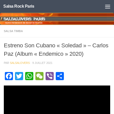
Salsa Rock Paris
Skip to content
SALSA TIMBA
Estreno Son Cubano « Soledad » – Carlos
Paz (Album « Endemico » 2020)
PAR
SALSALOVERS
·
9 JUILLET 2021
Facebook
Twitter
WhatsApp
WeChat
Viber
Partager